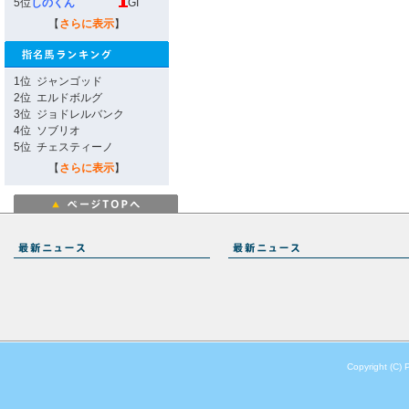
5位
しのくん
GI
【
さらに表示
】
1位
ジャンゴッド
2位
エルドボルグ
3位
ジョドレルバンク
4位
ソブリオ
5位
チェスティーノ
【
さらに表示
】
Copyright (C) 