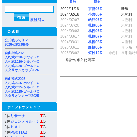
日時
競走
2023/11/26
京都06R
新馬
2024/02/18
小倉05R
未勝利
履歴消去
2024/07/07
函館06R
未勝利
2024/07/20
札幌06R
未勝利
2024/08/03
札幌06R
未勝利
2024/08/17
札幌07R
未勝利
公式戦って何？
2024/08/31
札幌03R
未勝利
2026公式戦概要
2025/03/11
船橋05R
サラ系一
2025/06/02
笠松12R
特別
屋形船特
自由指名2026
入札式2026-ホワイトC
集計対象外は薄字
入札式2026-シルバーC
入札式2026-ゴールドC
スタリオンカップ2026
自由指名2025
入札式2025-ホワイトC
入札式2025-シルバーC
入札式2025-ゴールドC
スタリオンカップ2025
1位
リサーチ
GI
2位
ジェンティルトシ
GI
3位
ＨＡＬ
GI
4位
PGOTTA2
GI