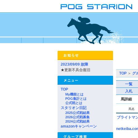
2023/09/09 故障
★更新不具合復旧
TOP
＞
グ
一覧
TOP
入札
My機能とは
POG集計とは
馬詳細
公式戦とは
スタリオン日記
馬名
2025公式戦結果
2026公式戦募集
ブライトマ
2024公式戦結果
amazonキャンペーン
netkeiba.co