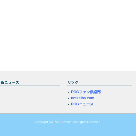
POGファン倶楽部
netkeiba.com
POGニュース
Copyright (C) POG Starion. All Rights Reserved.