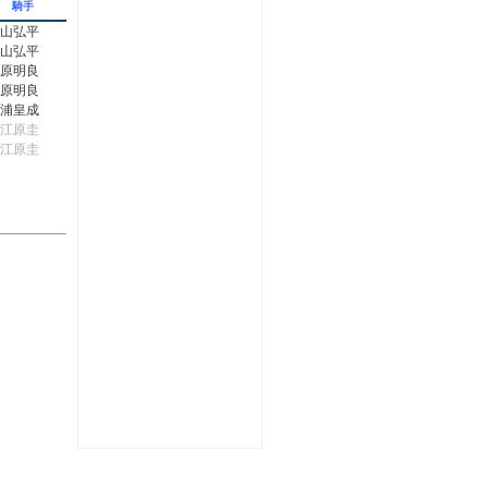
騎手
山弘平
山弘平
原明良
原明良
浦皇成
江原圭
江原圭