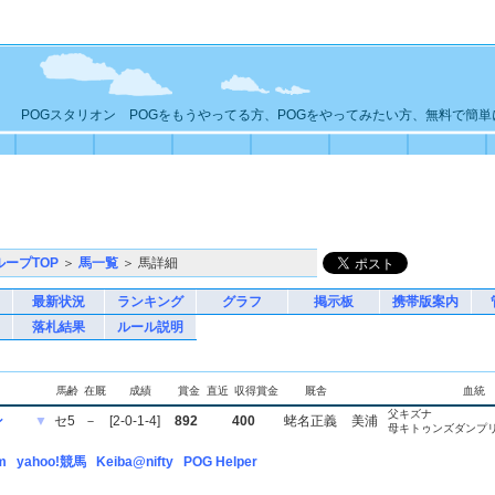
POGスタリオン POGをもうやってる方、POGをやってみたい方、無料で簡
ループTOP
＞
馬一覧
＞ 馬詳細
最新状況
ランキング
グラフ
掲示板
携帯版案内
落札結果
ルール説明
馬齢
在厩
成績
賞金
直近
収得賞金
厩舎
血統
父キズナ
ン
▼
セ5
－
[2-0-1-4]
892
400
蛯名正義
美浦
母キトゥンズダンプ
m
yahoo!競馬
Keiba@nifty
POG Helper