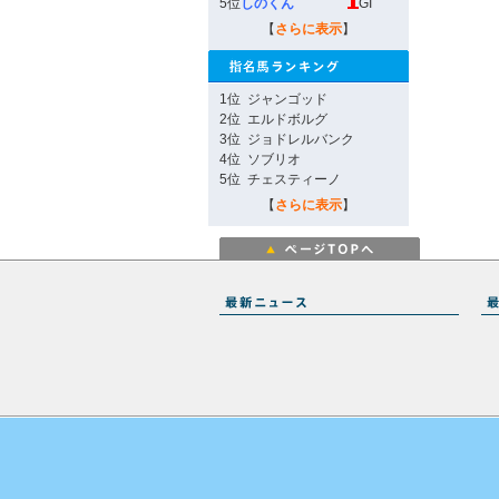
5位
しのくん
GI
【
さらに表示
】
1位
ジャンゴッド
2位
エルドボルグ
3位
ジョドレルバンク
4位
ソブリオ
5位
チェスティーノ
【
さらに表示
】