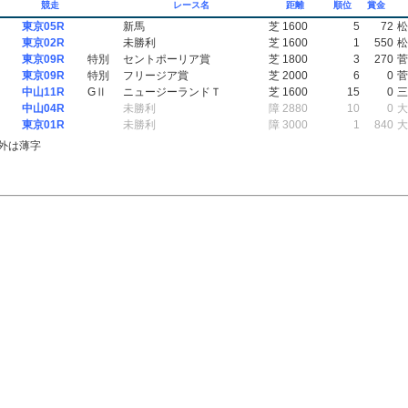
競走
レース名
距離
順位
賞金
東京05R
新馬
芝 1600
5
72
松
東京02R
未勝利
芝 1600
1
550
松
東京09R
特別
セントポーリア賞
芝 1800
3
270
菅
東京09R
特別
フリージア賞
芝 2000
6
0
菅
中山11R
GⅡ
ニュージーランドＴ
芝 1600
15
0
三
中山04R
未勝利
障 2880
10
0
大
東京01R
未勝利
障 3000
1
840
大
外は薄字