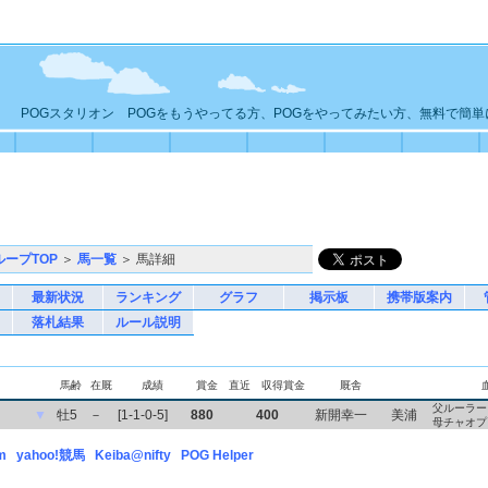
POGスタリオン POGをもうやってる方、POGをやってみたい方、無料で簡
ループTOP
＞
馬一覧
＞ 馬詳細
最新状況
ランキング
グラフ
掲示板
携帯版案内
落札結果
ルール説明
馬齢
在厩
成績
賞金
直近
収得賞金
厩舎
父ルーラー
▼
牡5
－
[1-1-0-5]
880
400
新開幸一
美浦
母チャオプ
m
yahoo!競馬
Keiba@nifty
POG Helper