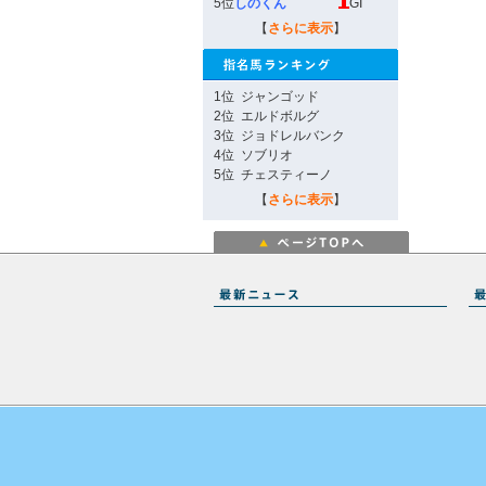
5位
しのくん
GI
【
さらに表示
】
1位
ジャンゴッド
2位
エルドボルグ
3位
ジョドレルバンク
4位
ソブリオ
5位
チェスティーノ
【
さらに表示
】