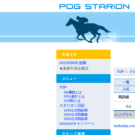
2023/09/09 故障
★更新不具合復旧
TOP
＞
グ
一覧
TOP
入札
My機能とは
POG集計とは
馬詳細
公式戦とは
スタリオン日記
馬名
2025公式戦結果
2026公式戦募集
ロジプラヤ
2024公式戦結果
amazonキャンペーン
netkeiba.co