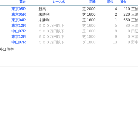
競走
レース名
距離
順位
賞金
東京05R
新馬
芝 2000
4
110
三
東京05R
未勝利
芝 1600
2
220
三
東京04R
未勝利
芝 1600
1
550
三
東京12R
５００万円以下
芝 1600
5
80
三
中山07R
５００万円以下
芝 1600
9
0
田
東京12R
５００万円以下
芝 1800
9
0
三
中山07R
５００万円以下
ダ 1800
13
0
野
外は薄字