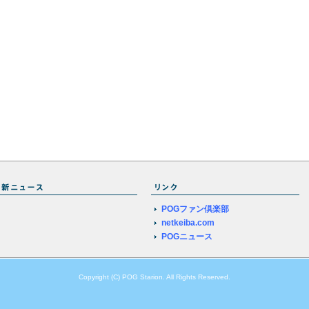
POGファン倶楽部
netkeiba.com
POGニュース
Copyright (C) POG Starion. All Rights Reserved.