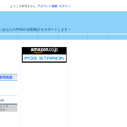
ようこそ
ゲスト
さん
アカウント登録
ログイン
単にあなたのPOGの自動集計をサポートします！
管理画面
血統
シップ
ラヤ