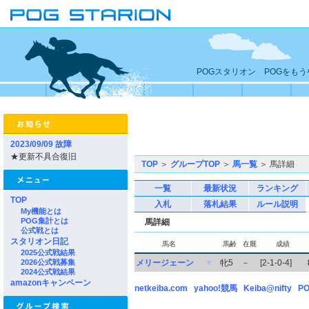
POGスタリオン POGをも
2023/09/09 故障
★更新不具合復旧
TOP
＞
グループTOP
＞
馬一覧
＞ 馬詳細
一覧
最新状況
ランキング
TOP
入札
落札結果
ルール説明
My機能とは
POG集計とは
馬詳細
公式戦とは
スタリオン日記
馬名
馬齢
在厩
成績
2025公式戦結果
2026公式戦募集
メリージェーン
▼
牝5
－
[2-1-0-4]
2024公式戦結果
amazonキャンペーン
netkeiba.com
yahoo!競馬
Keiba@nifty
PO