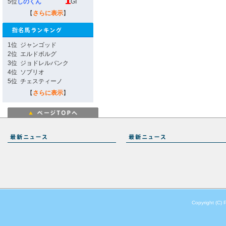
5位
しのくん
GI
【
さらに表示
】
1位
ジャンゴッド
2位
エルドボルグ
3位
ジョドレルバンク
4位
ソブリオ
5位
チェスティーノ
【
さらに表示
】
Copyright (C) 