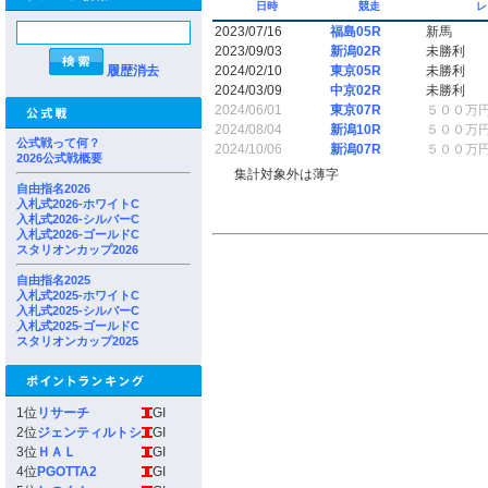
日時
競走
レ
2023/07/16
福島05R
新馬
2023/09/03
新潟02R
未勝利
履歴消去
2024/02/10
東京05R
未勝利
2024/03/09
中京02R
未勝利
2024/06/01
東京07R
５００万
2024/08/04
新潟10R
５００万
公式戦って何？
2024/10/06
新潟07R
５００万
2026公式戦概要
集計対象外は薄字
自由指名2026
入札式2026-ホワイトC
入札式2026-シルバーC
入札式2026-ゴールドC
スタリオンカップ2026
自由指名2025
入札式2025-ホワイトC
入札式2025-シルバーC
入札式2025-ゴールドC
スタリオンカップ2025
1位
リサーチ
GI
2位
ジェンティルトシ
GI
3位
ＨＡＬ
GI
4位
PGOTTA2
GI