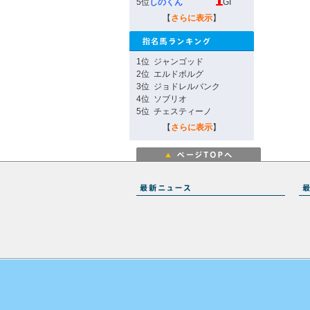
5位
しのくん
GI
【
さらに表示
】
1位
ジャンゴッド
2位
エルドボルグ
3位
ジョドレルバンク
4位
ソブリオ
5位
チェスティーノ
【
さらに表示
】