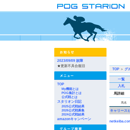
2023/09/09 故障
★更新不具合復旧
TOP
＞
グ
一覧
TOP
入札
My機能とは
POG集計とは
馬詳細
公式戦とは
スタリオン日記
馬名
2025公式戦結果
2026公式戦募集
キャリース
2024公式戦結果
amazonキャンペーン
netkeiba.co