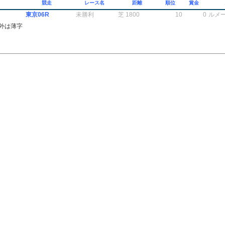
競走
レース名
距離
順位
賞金
東京06R
未勝利
芝 1800
10
0
ルメ
外は薄字