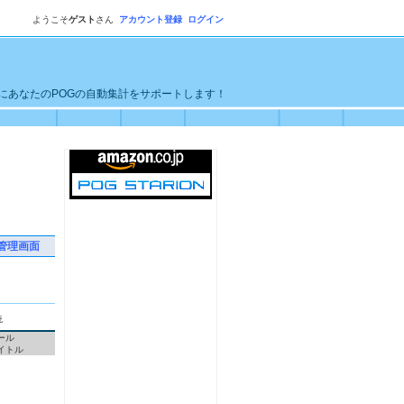
ようこそ
ゲスト
さん
アカウント登録
ログイン
単にあなたのPOGの自動集計をサポートします！
管理画面
統
ール
イトル