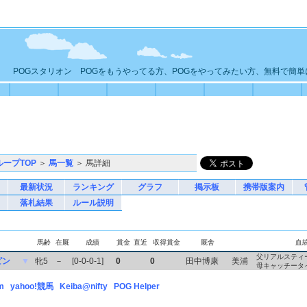
POGスタリオン POGをもうやってる方、POGをやってみたい方、無料で簡
ループTOP
＞
馬一覧
＞ 馬詳細
最新状況
ランキング
グラフ
掲示板
携帯版案内
落札結果
ルール説明
馬齢
在厩
成績
賞金
直近
収得賞金
厩舎
血
父リアルスティ
ピン
▼
牝5
－
[0-0-0-1]
0
0
田中博康
美浦
母キャッチータ
m
yahoo!競馬
Keiba@nifty
POG Helper