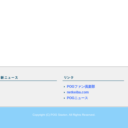
POGファン倶楽部
netkeiba.com
POGニュース
Copyright (C) POG Starion. All Rights Reserved.