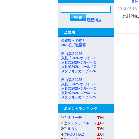
日時
2024/06/16
集計対象
履歴消去
公式戦って何？
2026公式戦概要
自由指名2026
入札式2026-ホワイトC
入札式2026-シルバーC
入札式2026-ゴールドC
スタリオンカップ2026
自由指名2025
入札式2025-ホワイトC
入札式2025-シルバーC
入札式2025-ゴールドC
スタリオンカップ2025
1位
リサーチ
GI
2位
ジェンティルトシ
GI
3位
ＨＡＬ
GI
4位
PGOTTA2
GI