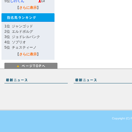
5位
しのくん
GI
【
さらに表示
】
1位
ジャンゴッド
2位
エルドボルグ
3位
ジョドレルバンク
4位
ソブリオ
5位
チェスティーノ
【
さらに表示
】
Copyright (C) 