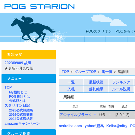
POGスタリオン POGをも
2023/09/09 故障
★更新不具合復旧
TOP
＞
グループTOP
＞
馬一覧
＞ 馬詳細
一覧
最新状況
ランキング
TOP
入札
落札結果
ルール説明
My機能とは
POG集計とは
馬詳細
公式戦とは
スタリオン日記
馬名
馬齢
在厩
成績
2025公式戦結果
2026公式戦募集
アジャイルブラック
▼
牡5
－
[3-0-1-2]
2024公式戦結果
amazonキャンペーン
netkeiba.com
yahoo!競馬
Keiba@nifty
PO