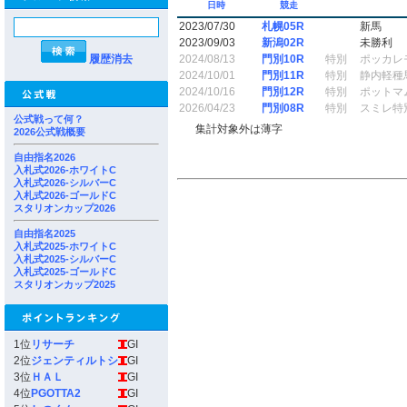
日時
競走
2023/07/30
札幌05R
新馬
2023/09/03
新潟02R
未勝利
履歴消去
2024/08/13
門別10R
特別
ポッカレ
2024/10/01
門別11R
特別
静内軽種
2024/10/16
門別12R
特別
ポットマ
2026/04/23
門別08R
特別
スミレ特
公式戦って何？
集計対象外は薄字
2026公式戦概要
自由指名2026
入札式2026-ホワイトC
入札式2026-シルバーC
入札式2026-ゴールドC
スタリオンカップ2026
自由指名2025
入札式2025-ホワイトC
入札式2025-シルバーC
入札式2025-ゴールドC
スタリオンカップ2025
1位
リサーチ
GI
2位
ジェンティルトシ
GI
3位
ＨＡＬ
GI
4位
PGOTTA2
GI