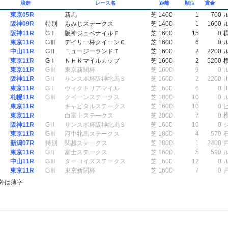
競走
レース名
距離
順位
賞金
東京05R
新馬
芝 1400
1
700
阪神09R
特別
もみじステークス
芝 1400
1
1600
阪神11R
GⅠ
阪神ジュベナイルＦ
芝 1600
15
0
東京11R
GⅢ
デイリー杯クイーンＣ
芝 1600
6
0
中山11R
GⅡ
ニュージーランドＴ
芝 1600
2
2200
東京11R
GⅠ
ＮＨＫマイルカップ
芝 1600
2
5200
東京11R
GⅢ
東京新聞杯
芝 1600
9
0
阪神11R
GⅡ
サンスポ杯阪神牝馬Ｓ
芝 1600
2
2200
東京11R
GⅠ
ヴィクトリアマイル
芝 1600
6
0
札幌11R
GⅢ
クイーンステークス
芝 1800
10
0
東京11R
キャピタルステークス
芝 1600
10
0
東京11R
白富士ステークス
芝 2000
7
0
阪神11R
GⅡ
サンスポ杯阪神牝馬Ｓ
芝 1600
10
0
東京11R
GⅢ
府中牝馬ステークス
芝 1800
4
570
新潟07R
特別
関越ステークス
芝 1800
1
2400
東京11R
GⅡ
富士ステークス
芝 1600
5
590
中山11R
GⅢ
ターコイズステークス
芝 1600
12
0
東京11R
GⅢ
東京新聞杯
芝 1600
7
0
外は薄字