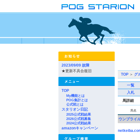
2023/09/09 故障
★更新不具合復旧
TOP
＞
グ
一覧
TOP
入札
My機能とは
POG集計とは
馬詳細
公式戦とは
スタリオン日記
馬名
2025公式戦結果
2026公式戦募集
ウンブライ
2024公式戦結果
amazonキャンペーン
netkeiba.co