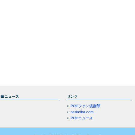
POGファン倶楽部
netkeiba.com
POGニュース