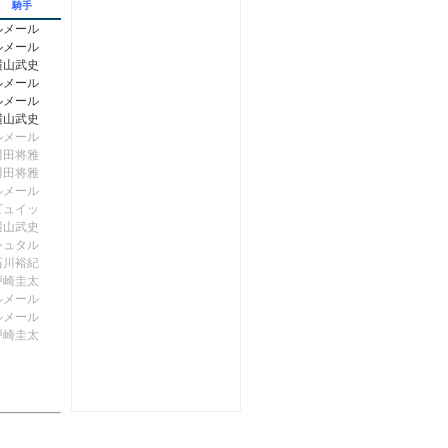
騎手
ルメール
ルメール
横山武史
ルメール
ルメール
横山武史
ルメール
川田将雅
川田将雅
ルメール
ビュイッ
横山武史
シュタル
石川裕紀
戸崎圭太
ルメール
ルメール
戸崎圭太