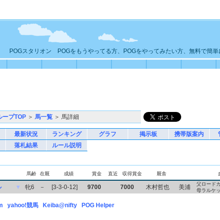
POGスタリオン POGをもうやってる方、POGをやってみたい方、無料で簡
ループTOP
＞
馬一覧
＞ 馬詳細
最新状況
ランキング
グラフ
掲示板
携帯版案内
落札結果
ルール説明
馬齢
在厩
成績
賞金
直近
収得賞金
厩舎
父ロード
ル
▼
牝6
－
[3-3-0-12]
9700
7000
木村哲也
美浦
母ラルケ
m
yahoo!競馬
Keiba@nifty
POG Helper