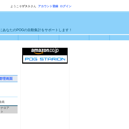
ようこそ
ゲスト
さん
アカウント登録
ログイン
単にあなたのPOGの自動集計をサポートします！
管理画面
血統
カナロア
ット