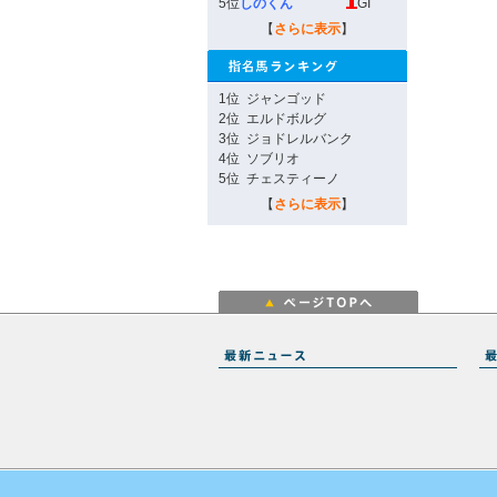
5位
しのくん
GI
【
さらに表示
】
1位
ジャンゴッド
2位
エルドボルグ
3位
ジョドレルバンク
4位
ソブリオ
5位
チェスティーノ
【
さらに表示
】