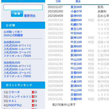
日時
競走
2022/11/27
東京06R
新馬
2023/02/05
小倉07R
未勝利
履歴消去
2023/04/09
阪神09R
忘れな
2023/07/16
函館09R
特別
臥牛山
2023/08/26
札幌07R
５００
2023/11/12
東京12R
５００
公式戦って何？
2023/12/10
中京06R
５００
2026公式戦概要
2023/12/28
阪神10R
特別
フォー
2024/03/09
中京10R
特別
恋路ケ
自由指名2026
入札式2026-ホワイトC
2024/03/31
阪神08R
１００
入札式2026-シルバーC
2024/04/28
京都08R
特別
糺の森
入札式2026-ゴールドC
2024/08/11
新潟09R
特別
三面川
スタリオンカップ2026
2024/09/14
中山10R
特別
御宿特
自由指名2025
2024/11/30
中京10R
特別
中京日
入札式2025-ホワイトC
2024/12/22
中山10R
特別
オルフ
入札式2025-シルバーC
2025/05/04
京都08R
特別
島原特
入札式2025-ゴールドC
スタリオンカップ2025
2025/05/25
東京08R
特別
三峰山
2025/06/28
小倉10R
特別
柳川特
2025/08/09
新潟06R
特別
三面川
2025/09/06
中山10R
特別
白井特
1位
リサーチ
GI
2025/10/04
京都08R
１００
2位
ジェンティルトシ
GI
2025/11/01
京都09R
特別
北野特
3位
ＨＡＬ
GI
集計対象外は薄字
4位
PGOTTA2
GI