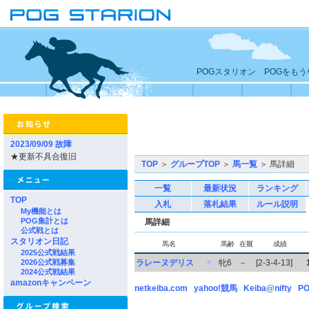
POGスタリオン POGをも
2023/09/09 故障
★更新不具合復旧
TOP
＞
グループTOP
＞
馬一覧
＞ 馬詳細
一覧
最新状況
ランキング
TOP
入札
落札結果
ルール説明
My機能とは
POG集計とは
馬詳細
公式戦とは
スタリオン日記
馬名
馬齢
在厩
成績
2025公式戦結果
2026公式戦募集
ラレーヌデリス
▼
牝6
－
[2-3-4-13]
2024公式戦結果
amazonキャンペーン
netkeiba.com
yahoo!競馬
Keiba@nifty
PO