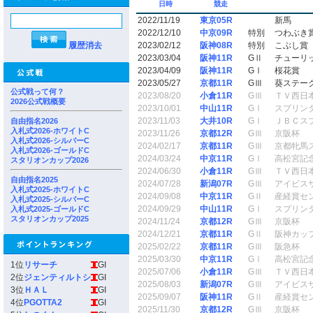
日時
競走
2022/11/19
東京05R
新馬
2022/12/10
中京09R
特別
つわぶき
履歴消去
2023/02/12
阪神08R
特別
こぶし賞
2023/03/04
阪神11R
GⅡ
チューリ
2023/04/09
阪神11R
GⅠ
桜花賞
2023/05/27
京都11R
GⅢ
葵ステー
公式戦って何？
2023/08/20
小倉11R
GⅢ
ＴＶ西日
2026公式戦概要
2023/10/01
中山11R
GⅠ
スプリン
2023/11/03
大井10R
GⅠ
ＪＢＣス
自由指名2026
入札式2026-ホワイトC
2023/11/26
京都12R
GⅢ
京阪杯
入札式2026-シルバーC
2024/02/17
京都11R
GⅢ
京都牝馬
入札式2026-ゴールドC
2024/03/24
中京11R
GⅠ
高松宮記
スタリオンカップ2026
2024/06/30
小倉11R
GⅢ
ＴＶ西日
自由指名2025
2024/07/28
新潟07R
GⅢ
アイビス
入札式2025-ホワイトC
2024/09/08
中京11R
GⅡ
産経賞セ
入札式2025-シルバーC
2024/09/29
中山11R
GⅠ
スプリン
入札式2025-ゴールドC
スタリオンカップ2025
2024/11/24
京都12R
GⅢ
京阪杯
2024/12/21
京都11R
GⅡ
阪神カッ
2025/02/22
京都11R
GⅢ
阪急杯
2025/03/30
中京11R
GⅠ
高松宮記
1位
リサーチ
GI
2025/07/06
小倉11R
GⅢ
ＴＶ西日
2位
ジェンティルトシ
GI
2025/08/03
新潟07R
GⅢ
アイビス
3位
ＨＡＬ
GI
2025/09/07
阪神11R
GⅡ
産経賞セ
4位
PGOTTA2
GI
2025/11/30
京都12R
GⅢ
京阪杯