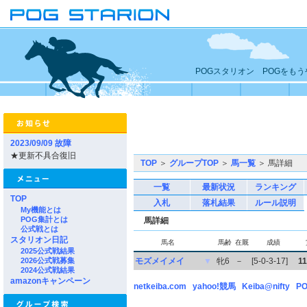
POGスタリオン POGをも
2023/09/09 故障
★更新不具合復旧
TOP
＞
グループTOP
＞
馬一覧
＞ 馬詳細
一覧
最新状況
ランキング
TOP
入札
落札結果
ルール説明
My機能とは
POG集計とは
馬詳細
公式戦とは
スタリオン日記
馬名
馬齢
在厩
成績
2025公式戦結果
2026公式戦募集
モズメイメイ
▼
牝6
－
[5-0-3-17]
1
2024公式戦結果
amazonキャンペーン
netkeiba.com
yahoo!競馬
Keiba@nifty
PO