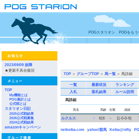
POGスタリオン POGをも
2023/09/09 故障
★更新不具合復旧
TOP
＞
グループTOP
＞
馬一覧
＞ 馬詳細
一覧
最新状況
ランキング
TOP
入札
落札結果
ルール説明
My機能とは
POG集計とは
馬詳細
公式戦とは
スタリオン日記
馬名
馬齢
在厩
成績
2025公式戦結果
2026公式戦募集
ルクルス
▼
牡6
－
[1-0-0-9]
2024公式戦結果
amazonキャンペーン
netkeiba.com
yahoo!競馬
Keiba@nifty
PO