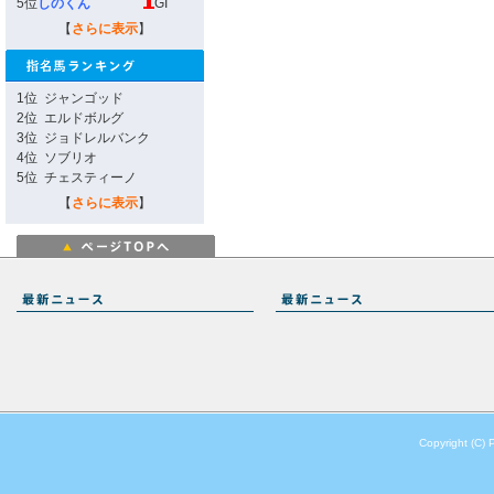
5位
しのくん
GI
【
さらに表示
】
1位
ジャンゴッド
2位
エルドボルグ
3位
ジョドレルバンク
4位
ソブリオ
5位
チェスティーノ
【
さらに表示
】
Copyright (C) 