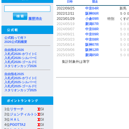
日時
競走
2022/09/25
中京04R
新馬
2022/12/11
阪神06R
５０
履歴消去
2023/01/29
小倉09R
特別
くす
2024/05/19
新潟07R
５０
2024/09/07
中京08R
５０
2024/09/21
中京09R
５０
公式戦って何？
2025/03/23
中京08R
５０
2026公式戦概要
2025/06/14
阪神07R
５０
2025/09/06
阪神12R
５０
自由指名2026
入札式2026-ホワイトC
2025/10/25
新潟05R
５０
入札式2026-シルバーC
集計対象外は薄字
入札式2026-ゴールドC
スタリオンカップ2026
自由指名2025
入札式2025-ホワイトC
入札式2025-シルバーC
入札式2025-ゴールドC
スタリオンカップ2025
1位
リサーチ
GI
2位
ジェンティルトシ
GI
3位
ＨＡＬ
GI
4位
PGOTTA2
GI