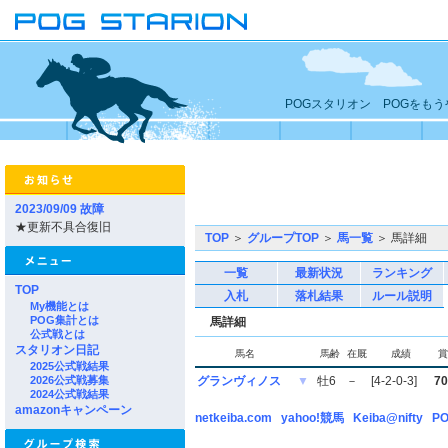
POGスタリオン POGをも
2023/09/09 故障
★更新不具合復旧
TOP
＞
グループTOP
＞
馬一覧
＞ 馬詳細
一覧
最新状況
ランキング
TOP
入札
落札結果
ルール説明
My機能とは
POG集計とは
馬詳細
公式戦とは
スタリオン日記
馬名
馬齢
在厩
成績
賞
2025公式戦結果
2026公式戦募集
グランヴィノス
▼
牡6
－
[4-2-0-3]
70
2024公式戦結果
amazonキャンペーン
netkeiba.com
yahoo!競馬
Keiba@nifty
PO