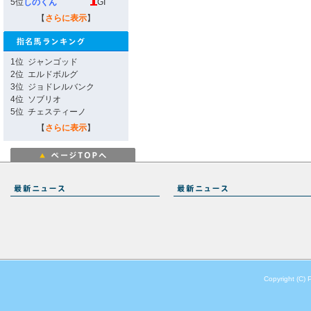
5位
しのくん
GI
【
さらに表示
】
1位
ジャンゴッド
2位
エルドボルグ
3位
ジョドレルバンク
4位
ソブリオ
5位
チェスティーノ
【
さらに表示
】
Copyright (C) 