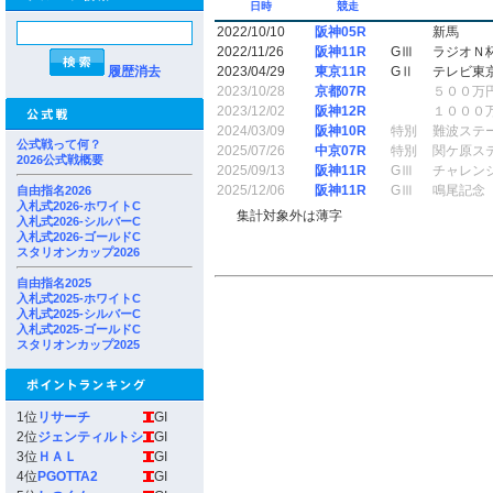
日時
競走
2022/10/10
阪神05R
新馬
2022/11/26
阪神11R
GⅢ
ラジオＮ
履歴消去
2023/04/29
東京11R
GⅡ
テレビ東
2023/10/28
京都07R
５００万
2023/12/02
阪神12R
１０００
2024/03/09
阪神10R
特別
難波ステ
公式戦って何？
2025/07/26
中京07R
特別
関ケ原ス
2026公式戦概要
2025/09/13
阪神11R
GⅢ
チャレン
2025/12/06
阪神11R
GⅢ
鳴尾記念
自由指名2026
入札式2026-ホワイトC
集計対象外は薄字
入札式2026-シルバーC
入札式2026-ゴールドC
スタリオンカップ2026
自由指名2025
入札式2025-ホワイトC
入札式2025-シルバーC
入札式2025-ゴールドC
スタリオンカップ2025
1位
リサーチ
GI
2位
ジェンティルトシ
GI
3位
ＨＡＬ
GI
4位
PGOTTA2
GI