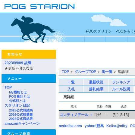
POGスタリオン POGをも
2023/09/09 故障
★更新不具合復旧
TOP
＞
グループTOP
＞
馬一覧
＞ 馬詳細
一覧
最新状況
ランキング
TOP
入札
落札結果
ルール説明
My機能とは
POG集計とは
馬詳細
公式戦とは
スタリオン日記
馬名
馬齢
在厩
成績
2025公式戦結果
2026公式戦募集
コンティノアール
▼
牡6
－
[5-1-2-13]
2024公式戦結果
amazonキャンペーン
netkeiba.com
yahoo!競馬
Keiba@nifty
PO