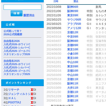
日時
競走
2022/10/08
阪神06R
新馬
2022/11/06
阪神09R
特別
もちの
履歴消去
2022/11/26
東京09R
特別
カトレ
2023/02/25
サウジ06R
GⅢ
サウジ
2023/03/25
アラブ05R
GⅡ
ＵＡＥ
2023/05/06
アメリ12R
GⅠ
ケンタ
公式戦って何？
2023/10/28
京都12R
１００
2026公式戦概要
2024/03/16
中京09R
特別
弥富特
2024/04/07
阪神08R
特別
宝塚市
自由指名2026
入札式2026-ホワイトC
2024/05/19
京都09R
特別
愛宕特
入札式2026-シルバーC
2024/06/09
東京10R
特別
夏至ス
入札式2026-ゴールドC
2024/06/30
小倉10R
特別
薩摩ス
スタリオンカップ2026
2024/11/16
東京10R
特別
晩秋ス
自由指名2025
2024/12/01
中山10R
特別
市川ス
入札式2025-ホワイトC
2025/02/01
東京09R
特別
白嶺ス
入札式2025-シルバーC
2025/02/16
京都10R
特別
北山ス
入札式2025-ゴールドC
スタリオンカップ2025
2025/03/09
中山10R
特別
総武ス
2025/05/18
京都11R
栗東ス
2025/09/06
阪神11R
エニフ
2025/10/09
大井11R
GⅡ
東京盃
1位
リサーチ
GI
2025/11/30
京都11R
特別
オータ
2位
ジェンティルトシ
GI
2025/12/28
阪神11R
特別
ギャラ
3位
ＨＡＬ
GI
2026/01/10
京都11R
すばる
4位
PGOTTA2
GI