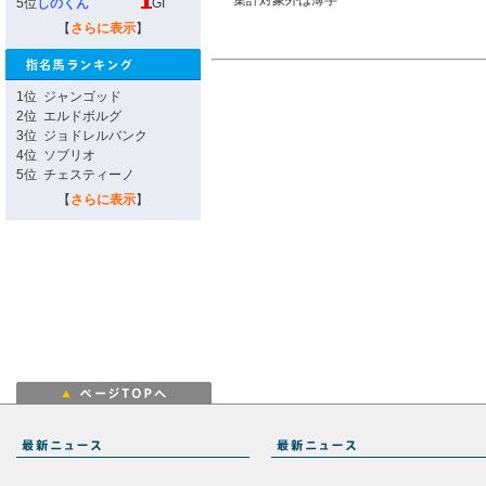
集計対象外は薄字
5位
しのくん
GI
【
さらに表示
】
1位
ジャンゴッド
2位
エルドボルグ
3位
ジョドレルバンク
4位
ソブリオ
5位
チェスティーノ
【
さらに表示
】