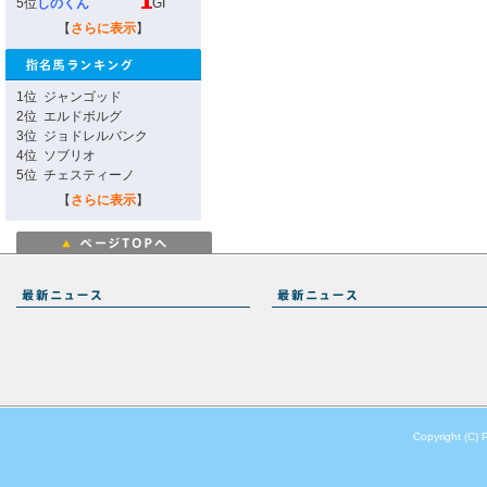
5位
しのくん
GI
【
さらに表示
】
1位
ジャンゴッド
2位
エルドボルグ
3位
ジョドレルバンク
4位
ソブリオ
5位
チェスティーノ
【
さらに表示
】
Copyright (C) 