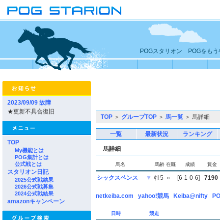
POGスタリオン POGをも
2023/09/09 故障
★更新不具合復旧
TOP
＞
グループTOP
＞
馬一覧
＞ 馬詳細
一覧
最新状況
ランキング
TOP
馬詳細
My機能とは
POG集計とは
公式戦とは
馬名
馬齢
在厩
成績
賞金
スタリオン日記
シックスペンス
▼
牡5
○
[6-1-0-6]
7190
2025公式戦結果
2026公式戦募集
2024公式戦結果
netkeiba.com
yahoo!競馬
Keiba@nifty
PO
amazonキャンペーン
日時
競走