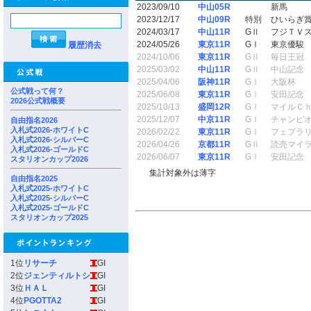
2023/09/10
中山05R
新馬
2023/12/17
中山09R
特別
ひいらぎ
2024/03/17
中山11R
GⅡ
フジＴＶ
2024/05/26
東京11R
GⅠ
東京優駿
履歴消去
2024/10/06
東京11R
GⅡ
毎日王冠
2025/03/02
中山11R
GⅡ
中山記念
2025/04/06
阪神11R
GⅠ
大阪杯
公式戦って何？
2025/06/08
東京11R
GⅠ
安田記念
2026公式戦概要
2025/10/13
盛岡12R
GⅠ
マイルＣ
2025/12/07
中京11R
GⅠ
チャンピ
自由指名2026
入札式2026-ホワイトC
2026/02/22
東京11R
GⅠ
フェブラ
入札式2026-シルバーC
2026/04/26
京都11R
GⅡ
読売マイ
入札式2026-ゴールドC
2026/06/07
東京11R
GⅠ
安田記念
スタリオンカップ2026
集計対象外は薄字
自由指名2025
入札式2025-ホワイトC
入札式2025-シルバーC
入札式2025-ゴールドC
スタリオンカップ2025
1位
リサーチ
GI
2位
ジェンティルトシ
GI
3位
ＨＡＬ
GI
4位
PGOTTA2
GI