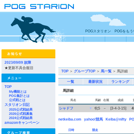
POGスタリオン POGをも
2023/09/09 故障
★更新不具合復旧
TOP
＞
グループTOP
＞
馬一覧
＞ 馬詳細
一覧
最新状況
ランキング
TOP
馬詳細
My機能とは
POG集計とは
公式戦とは
馬名
馬齢
在厩
成績
スタリオン日記
シャドフ
▼
牝5
－
[3-4-3-15]
4
2025公式戦結果
2026公式戦募集
2024公式戦結果
netkeiba.com
yahoo!競馬
Keiba@nifty
PO
amazonキャンペーン
日時
競走