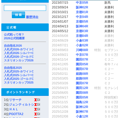
2023/07/15
中京05R
新馬
2023/09/24
阪神02R
未勝利
2023/10/21
京都01R
未勝利
2023/12/17
中京04R
未勝利
履歴消去
2024/01/07
京都05R
未勝利
2024/04/13
阪神04R
未勝利
2024/05/12
京都03R
未勝利
公式戦って何？
2024/06/08
京都04R
未勝利
2026公式戦概要
2024/06/29
小倉03R
未勝利
2024/07/21
小倉02R
未勝利
自由指名2026
入札式2026-ホワイトC
2024/09/03
川崎08R
特別
セプテン
入札式2026-シルバーC
2024/09/21
中京07R
５００万
入札式2026-ゴールドC
2024/11/14
園田07R
Ｃ２二
スタリオンカップ2026
2024/12/05
園田05R
有年７ハ
自由指名2025
2024/12/31
園田07R
Ｃ２一
入札式2025-ホワイトC
2025/02/11
姫路08R
Ｃ２一
入札式2025-シルバーC
2025/03/05
姫路08R
Ｃ２一
入札式2025-ゴールドC
スタリオンカップ2025
2025/03/26
園田07R
Ｃ２
2025/04/15
園田12R
特別
モクレン
2025/06/05
園田08R
Ｃ２
2025/09/17
園田05R
阿弥陀町
1位
リサーチ
GI
2025/11/15
福島12R
５００万
2位
ジェンティルトシ
GI
2025/12/06
阪神12R
５００万
3位
ＨＡＬ
GI
2025/12/28
阪神07R
５００万
4位
PGOTTA2
GI
2026/02/08
小倉12R
５００万