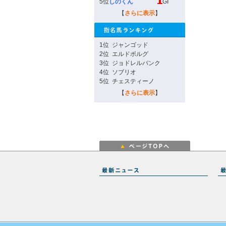
5位
しのくん
GI
【
さらに表示
】
1位
ジャンゴッド
2位
エルドボルグ
3位
ジョドレルバンク
4位
ソブリオ
5位
チェスティーノ
【
さらに表示
】