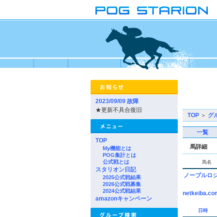
2023/09/09 故障
★更新不具合復旧
TOP
＞
グ
一覧
TOP
馬詳細
My機能とは
POG集計とは
公式戦とは
馬名
スタリオン日記
ノーブルロ
2025公式戦結果
2026公式戦募集
2024公式戦結果
netkeiba.co
amazonキャンペーン
日時