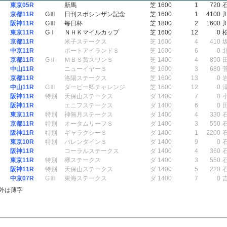
東京05R
新馬
芝 1600
1
720
京都11R
GⅢ
日刊スポシンザン記念
芝 1600
1
4100
阪神11R
GⅢ
毎日杯
芝 1800
2
1600
東京11R
GⅠ
ＮＨＫマイルカップ
芝 1600
12
0
京都11R
米子ステークス
芝 1600
4
410
中京11R
ポートアイランドＳ
芝 1600
6
0
京都11R
GⅡ
ＭＢＳ賞スワンＳ
芝 1400
4
890
中山11R
ニューイヤーＳ
芝 1600
3
680
京都11R
洛陽ステークス
芝 1600
13
0
中山11R
GⅢ
ダービー卿チャレンジ
芝 1600
12
0
阪神11R
特別
天保山ステークス
ダ 1400
7
0
阪神11R
エニフステークス
ダ 1400
6
0
東京11R
特別
神無月ステークス
ダ 1400
4
330
京都11R
特別
オータムリーフＳ
ダ 1400
3
550
阪神11R
特別
ギャラクシーＳ
ダ 1400
1
2200
東京10R
特別
バレンタインＳ
ダ 1400
9
0
阪神11R
コーラルステークス
ダ 1400
4
360
東京11R
特別
欅ステークス
ダ 1400
3
550
阪神11R
特別
天保山ステークス
ダ 1400
5
220
中京07R
GⅢ
東海ステークス
ダ 1400
7
0
外は薄字