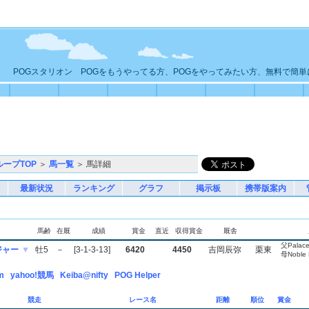
POGスタリオン POGをもうやってる方、POGをやってみたい方、無料で簡
ループTOP
＞
馬一覧
＞ 馬詳細
最新状況
ランキング
グラフ
掲示板
携帯版案内
馬齢
在厩
成績
賞金
直近
収得賞金
厩舎
父Palace
ジャー
▼
牡5
－
[3-1-3-13]
6420
4450
吉岡辰弥
栗東
母Noble 
m
yahoo!競馬
Keiba@nifty
POG Helper
競走
レース名
距離
順位
賞金