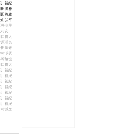
石川裕紀
川田将雅
川田将雅
松山弘平
坂井瑠星
北村友一
田口貫太
菅原明良
岩田望来
津村明秀
小崎綾也
田口貫太
石川裕紀
石川裕紀
石川裕紀
石川裕紀
石川裕紀
石川裕紀
石川裕紀
吉村誠之