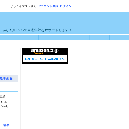
ようこそ
ゲスト
さん
アカウント登録
ログイン
単にあなたのPOGの自動集計をサポートします！
管理画面
血統
 Malice
Ready
騎手