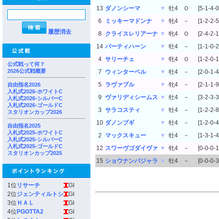
13
ダノンシーマ
▼
牡4
Ｏ
[5-1-4-0
6
ミッキーマドンナ
▼
牝4
－
[1-2-2-5
履歴消去
8
クライスレリアーナ
▼
牝4
Ｏ
[2-4-2-1
14
パーティハーン
▼
牡4
－
[1-1-0-2
4
サリーチェ
▼
牝4
Ｏ
[1-2-0-1
公式戦って何？
2026公式戦概要
7
ウィンターベル
▼
牡4
－
[2-0-1-4
5
ラヴァブル
▼
牝4
－
[2-1-1-9
自由指名2026
入札式2026-ホワイトC
9
ヴァリディシームス
▼
牡4
－
[3-2-3-3
入札式2026-シルバーC
入札式2026-ゴールドC
3
サラコスティ
▼
牡4
－
[1-2-2-8
スタリオンカップ2026
10
ダノンブギ
▼
牡4
－
[1-2-0-4
自由指名2025
入札式2025-ホワイトC
2
マックスキュー
▼
牡4
－
[1-3-1-4
入札式2025-シルバーC
入札式2025-ゴールドC
12
スワーヴゴダイヴァ
▼
牝4
－
[0-0-0-1
スタリオンカップ2025
15
ショウナンバジャラ
▼
牡4
－
[0-0-0-3
1位
リサーチ
GI
2位
ジェンティルトシ
GI
3位
ＨＡＬ
GI
4位
PGOTTA2
GI