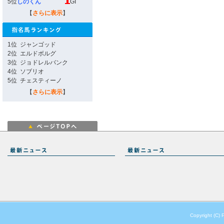
5位
しのくん
GI
【
さらに表示
】
1位
ジャンゴッド
2位
エルドボルグ
3位
ジョドレルバンク
4位
ソブリオ
5位
チェスティーノ
【
さらに表示
】
Copyright (C) 