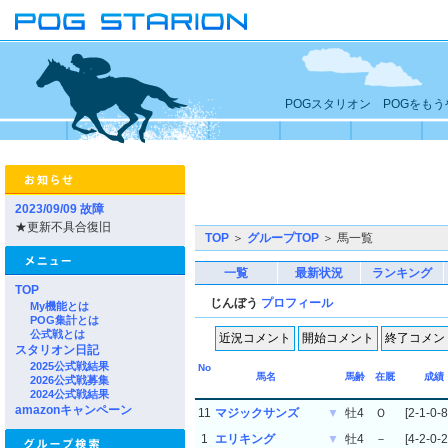
POGスタリオン POGをも
2023/09/09 故障
★更新不具合復旧
TOP
＞
グループTOP
＞ 馬一覧
一覧
最新状況
ランキング
TOP
じんぼう
プロフィール
My機能とは
POG集計とは
公式戦とは
スタリオン日記
2025公式戦結果
No
馬名
馬齢
在厩
成績
2026公式戦募集
2024公式戦結果
amazonキャンペーン
11
マジックサンズ
▼
牡4
Ｏ
[2-1-0-8
1
エリキング
▼
牡4
－
[4-2-0-2