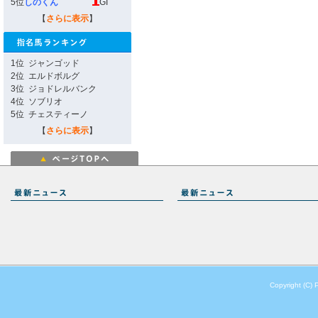
5位
しのくん
GI
【
さらに表示
】
1位
ジャンゴッド
2位
エルドボルグ
3位
ジョドレルバンク
4位
ソブリオ
5位
チェスティーノ
【
さらに表示
】
Copyright (C) 