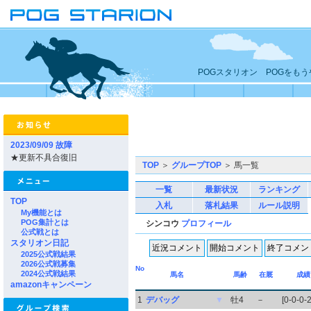
POGスタリオン POGをも
2023/09/09 故障
★更新不具合復旧
TOP
＞
グループTOP
＞ 馬一覧
一覧
最新状況
ランキング
TOP
入札
落札結果
ルール説明
My機能とは
POG集計とは
シンコウ
プロフィール
公式戦とは
スタリオン日記
2025公式戦結果
2026公式戦募集
No
2024公式戦結果
馬名
馬齢
在厩
成績
amazonキャンペーン
1
デバッグ
▼
牡4
－
[0-0-0-2