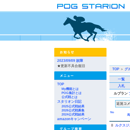
2023/09/09 故障
★更新不具合復旧
TOP
＞
グ
一覧
TOP
入札
My機能とは
POG集計とは
ルブラン
公式戦とは
スタリオン日記
2025公式戦結果
2026公式戦募集
No
2024公式戦結果
馬
amazonキャンペーン
8
ルクスジ