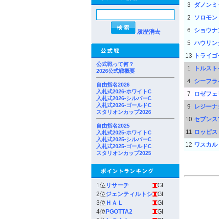
3
ダノンミ
2
ソロモン
6
ショウナ
履歴消去
5
ハウリン
13
トライゴ
公式戦って何？
1
トルスト
2026公式戦概要
4
シーフラ
自由指名2026
入札式2026-ホワイトC
7
ロゼフェ
入札式2026-シルバーC
入札式2026-ゴールドC
9
レジーナ
スタリオンカップ2026
10
セブンス
自由指名2025
11
ロッピス
入札式2025-ホワイトC
入札式2025-シルバーC
12
ワスカル
入札式2025-ゴールドC
スタリオンカップ2025
1位
リサーチ
GI
2位
ジェンティルトシ
GI
3位
ＨＡＬ
GI
4位
PGOTTA2
GI