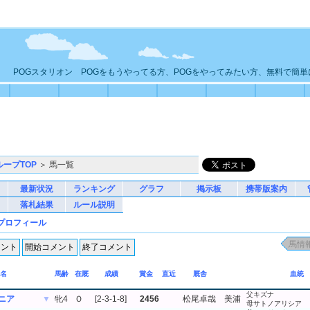
POGスタリオン POGをもうやってる方、POGをやってみたい方、無料で簡
ループTOP
＞ 馬一覧
最新状況
ランキング
グラフ
掲示板
携帯版案内
落札結果
ルール説明
プロフィール
名
馬齢
在厩
成績
賞金
直近
厩舎
血統
父キズナ
ニア
▼
牝4
Ｏ
[2-3-1-8]
2456
松尾卓哉
美浦
母サトノアリシア