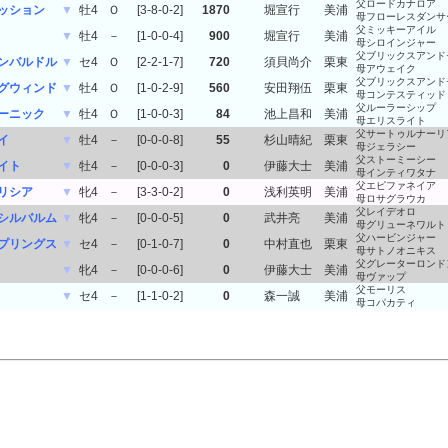
父ロードカナロア
ッション
▼
牡4
Ｏ
[3-8-0-2]
1870
堀宣行
美浦
母フローレスダンサ
父ミッキーアイル
▼
牡4
－
[1-0-0-4]
900
堀宣行
美浦
母シロインジャー
父ブリックスアンド
ンバルドル
▼
セ4
Ｏ
[2-2-1-7]
720
須貝尚介
栗東
母アウェイク
父ブリックスアンド
グウィンド
▼
牡4
Ｏ
[1-0-2-9]
560
安田翔伍
栗東
母コンテスティッド
父ルーラーシップ
ーニック
▼
牡4
Ｏ
[1-0-0-3]
84
池上昌和
美浦
母エリスライト
父サートゥルナーリ
イ
▼
牡4
－
[0-0-0-8]
55
杉山晴紀
栗東
母ジェラシー
父ストーミーシー
イト
▼
牡4
－
[0-0-0-3]
0
伊藤大士
美浦
母インティワタナ
父エピファネイア
リシア
▼
牝4
－
[3-3-0-2]
0
浅利英明
美浦
母ロサグラウカ
父レイデオロ
シルバルム
▼
牝4
－
[0-0-0-5]
0
武井亮
美浦
母グリューネワルト
父ハービンジャー
プリングス
▼
セ4
－
[0-1-0-7]
0
中村直也
栗東
母サトノオニキス
父グレーターロンド
▼
牝4
－
[0-0-0-6]
0
伊藤大士
美浦
母ヴァップ
父モーリス
▼
セ4
－
[1-1-0-2]
0
森一誠
美浦
母コパカティ