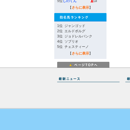
5位
しのくん
GI
【
さらに表示
】
1位
ジャンゴッド
2位
エルドボルグ
3位
ジョドレルバンク
4位
ソブリオ
5位
チェスティーノ
【
さらに表示
】