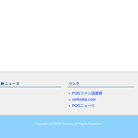
POGファン倶楽部
netkeiba.com
POGニュース
Copyright (C) POG Starion. All Rights Reserved.