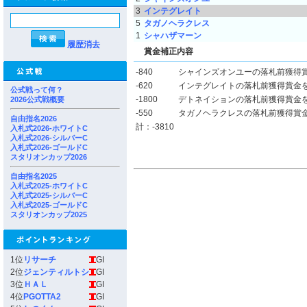
3
インテグレイト
5
タガノヘラクレス
1
シャハザマーン
履歴消去
賞金補正内容
-840
シャインズオンユーの落札前獲得
-620
インテグレイトの落札前獲得賞金
公式戦って何？
-1800
デトネイションの落札前獲得賞金
2026公式戦概要
-550
タガノヘラクレスの落札前獲得賞
自由指名2026
計：-3810
入札式2026-ホワイトC
入札式2026-シルバーC
入札式2026-ゴールドC
スタリオンカップ2026
自由指名2025
入札式2025-ホワイトC
入札式2025-シルバーC
入札式2025-ゴールドC
スタリオンカップ2025
1位
リサーチ
GI
2位
ジェンティルトシ
GI
3位
ＨＡＬ
GI
4位
PGOTTA2
GI