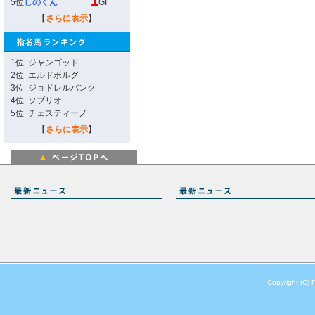
5位
しのくん
GI
【
さらに表示
】
1位
ジャンゴッド
2位
エルドボルグ
3位
ジョドレルバンク
4位
ソブリオ
5位
チェスティーノ
【
さらに表示
】
Copyright (C) 