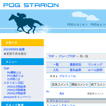
POGスタリオン POGをも
2023/09/09 故障
★更新不具合復旧
TOP
＞
グループTOP
＞ 馬一覧
一覧
最新状況
ランキング
TOP
入札
落札結果
ルール説明
My機能とは
POG集計とは
ＨＡＬ
プロフィール
公式戦とは
スタリオン日記
2025公式戦結果
2026公式戦募集
No
2024公式戦結果
馬名
馬状況コメント
amazonキャンペーン
4
デトネイション
2
シャインズオンユー