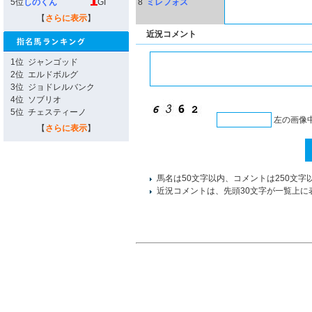
5位
しのくん
GI
8
ミレフォス
【
さらに表示
】
近況コメント
1位
ジャンゴッド
2位
エルドボルグ
3位
ジョドレルバンク
4位
ソブリオ
5位
チェスティーノ
左の画像
【
さらに表示
】
馬名は50文字以内、コメントは250文字
近況コメントは、先頭30文字が一覧上に