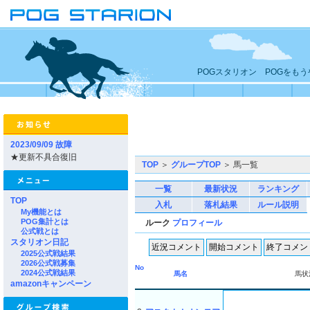
POGスタリオン POGをも
2023/09/09 故障
★更新不具合復旧
TOP
＞
グループTOP
＞ 馬一覧
一覧
最新状況
ランキング
TOP
入札
落札結果
ルール説明
My機能とは
POG集計とは
ルーク
プロフィール
公式戦とは
スタリオン日記
2025公式戦結果
2026公式戦募集
No
2024公式戦結果
馬名
馬状
amazonキャンペーン