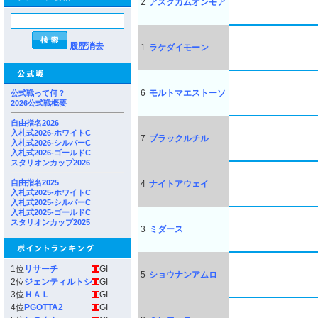
2
アスクカムオンモア
履歴消去
1
ラケダイモーン
6
モルトマエストーソ
公式戦って何？
2026公式戦概要
自由指名2026
入札式2026-ホワイトC
7
ブラックルチル
入札式2026-シルバーC
入札式2026-ゴールドC
スタリオンカップ2026
自由指名2025
4
ナイトアウェイ
入札式2025-ホワイトC
入札式2025-シルバーC
入札式2025-ゴールドC
スタリオンカップ2025
3
ミダース
1位
リサーチ
GI
5
ショウナンアムロ
2位
ジェンティルトシ
GI
3位
ＨＡＬ
GI
4位
PGOTTA2
GI