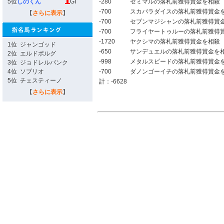
5位
しのくん
GI
-280
セミマルの落札前獲得賞金を相殺
-700
スカパラダイスの落札前獲得賞金
【
さらに表示
】
-700
セブンマジシャンの落札前獲得賞
-700
フライヤートゥルーの落札前獲得
-1720
ヤクシマの落札前獲得賞金を相殺
1位
ジャンゴッド
-650
サンデュエルの落札前獲得賞金を
2位
エルドボルグ
-998
メタルスピードの落札前獲得賞金
3位
ジョドレルバンク
4位
ソブリオ
-700
ダノンゴーイチの落札前獲得賞金
5位
チェスティーノ
計：-6628
【
さらに表示
】