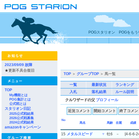
POGスタリオン POGをも
2023/09/09 故障
★更新不具合復旧
TOP
＞
グループTOP
＞ 馬一覧
一覧
最新状況
ランキング
TOP
入札
落札結果
ルール説明
My機能とは
POG集計とは
クルワザードの父
プロフィール
公式戦とは
スタリオン日記
2025公式戦結果
2026公式戦募集
No
2024公式戦結果
馬名
馬齢
在厩
成績
amazonキャンペーン
15
メタルスピード
▼
牡6
－
[4-6-6-2