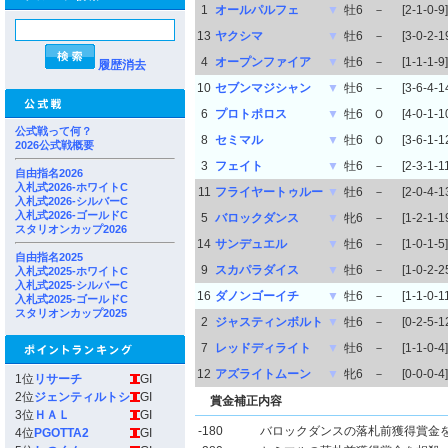
1
オールパルフェ
▼
牡6
－
[2-1-0-9]
13
ヤクシマ
▼
牡6
－
[3-0-2-1
4
オープンファイア
▼
牡6
－
[1-1-1-9]
履歴消去
10
セブンマジシャン
▼
牡6
－
[3-6-4-1
6
プロトポロス
▼
牡6
Ｏ
[4-0-1-1
公式戦って何？
8
セミマル
▼
牡6
Ｏ
[3-6-1-1
2026公式戦概要
3
フェイト
▼
牡6
－
[2-3-1-1
自由指名2026
入札式2026-ホワイトC
11
フライヤートゥルー
▼
牡6
－
[2-0-4-1
入札式2026-シルバーC
入札式2026-ゴールドC
5
バロックダンス
▼
牝6
－
[1-2-1-1
スタリオンカップ2026
14
サンデュエル
▼
牡6
－
[1-0-1-5]
自由指名2025
9
スカパラダイス
▼
牡6
－
[1-0-2-2
入札式2025-ホワイトC
入札式2025-シルバーC
16
ダノンゴーイチ
▼
牡6
－
[1-1-0-1
入札式2025-ゴールドC
スタリオンカップ2025
2
ジャスティンボルト
▼
牡6
－
[0-2-5-1
7
レッドディライト
▼
牡6
－
[1-1-0-4]
12
アズライトムーン
▼
牝6
－
[0-0-0-4]
1位
リサーチ
GI
2位
ジェンティルトシ
GI
賞金補正内容
3位
ＨＡＬ
GI
-180
バロックダンスの落札前獲得賞金
4位
PGOTTA2
GI