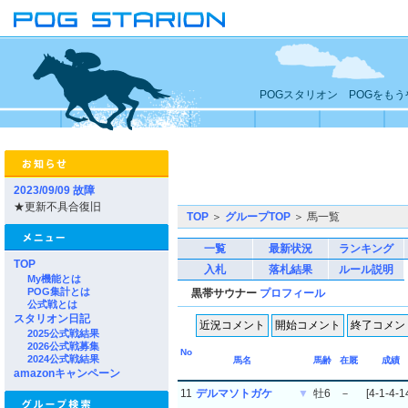
POGスタリオン POGをも
2023/09/09 故障
★更新不具合復旧
TOP
＞
グループTOP
＞ 馬一覧
一覧
最新状況
ランキング
TOP
入札
落札結果
ルール説明
My機能とは
POG集計とは
黒帯サウナー
プロフィール
公式戦とは
スタリオン日記
2025公式戦結果
2026公式戦募集
No
2024公式戦結果
馬名
馬齢
在厩
成績
amazonキャンペーン
11
デルマソトガケ
▼
牡6
－
[4-1-4-1