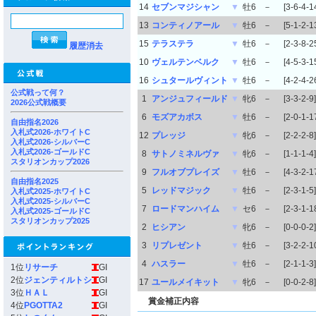
14
セブンマジシャン
▼
牡6
－
[3-6-4-1
13
コンティノアール
▼
牡6
－
[5-1-2-1
15
テラステラ
▼
牡6
－
[2-3-8-2
履歴消去
10
ヴェルテンベルク
▼
牡6
－
[4-5-3-1
16
シュタールヴィント
▼
牡6
－
[4-2-4-2
公式戦って何？
1
アンジュフィールド
▼
牝6
－
[3-3-2-9]
2026公式戦概要
6
モズアカボス
▼
牡6
－
[2-0-1-1
自由指名2026
入札式2026-ホワイトC
12
プレッジ
▼
牝6
－
[2-2-2-8]
入札式2026-シルバーC
入札式2026-ゴールドC
8
サトノミネルヴァ
▼
牝6
－
[1-1-1-4]
スタリオンカップ2026
9
フルオブプレイズ
▼
牡6
－
[4-3-2-1
自由指名2025
5
レッドマジック
▼
牡6
－
[2-3-1-5]
入札式2025-ホワイトC
入札式2025-シルバーC
7
ロードマンハイム
▼
セ6
－
[2-3-1-1
入札式2025-ゴールドC
スタリオンカップ2025
2
ヒシアン
▼
牝6
－
[0-0-0-2]
3
リプレゼント
▼
牡6
－
[3-2-2-1
4
ハスラー
▼
牡6
－
[2-1-1-3]
1位
リサーチ
GI
2位
ジェンティルトシ
GI
17
ユールメイキット
▼
牝6
－
[0-0-2-8]
3位
ＨＡＬ
GI
賞金補正内容
4位
PGOTTA2
GI