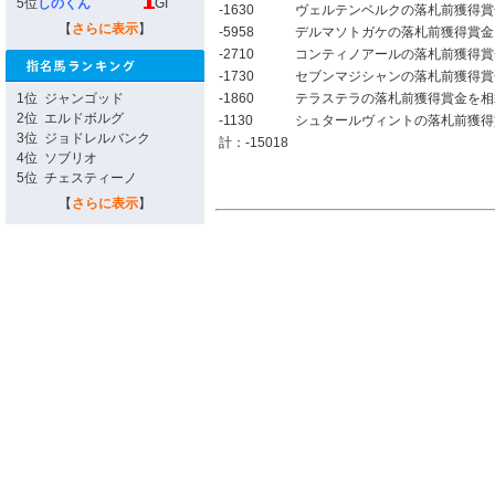
5位
しのくん
GI
-1630
ヴェルテンベルクの落札前獲得賞
【
さらに表示
】
-5958
デルマソトガケの落札前獲得賞金
-2710
コンティノアールの落札前獲得賞
-1730
セブンマジシャンの落札前獲得賞
1位
ジャンゴッド
-1860
テラステラの落札前獲得賞金を相
2位
エルドボルグ
-1130
シュタールヴィントの落札前獲得
3位
ジョドレルバンク
計：-15018
4位
ソブリオ
5位
チェスティーノ
【
さらに表示
】