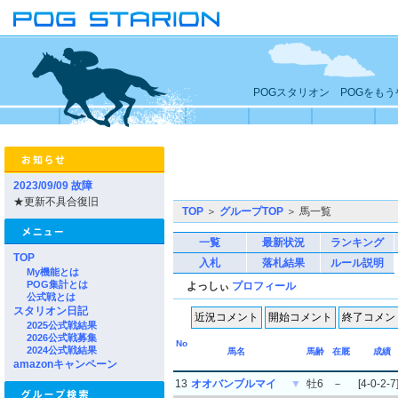
POGスタリオン POGをも
2023/09/09 故障
★更新不具合復旧
TOP
＞
グループTOP
＞ 馬一覧
一覧
最新状況
ランキング
TOP
入札
落札結果
ルール説明
My機能とは
POG集計とは
よっしぃ
プロフィール
公式戦とは
スタリオン日記
2025公式戦結果
2026公式戦募集
No
2024公式戦結果
馬名
馬齢
在厩
成績
amazonキャンペーン
13
オオバンブルマイ
▼
牡6
－
[4-0-2-7