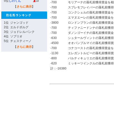
5位
しのくん
GI
-700
モリアーナの落札前獲得賞金を相
【
さらに表示
】
-700
スプレモフレイバーの落札前獲得
-700
コンクシェルの落札前獲得賞金を
-700
エマヌエーレの落札前獲得賞金を
1位
ジャンゴッド
-3800
ロンドンプランの落札前獲得賞金
2位
エルドボルグ
-700
ティファニードンナの落札前獲得
3位
ジョドレルバンク
-700
ダノンゴーイチの落札前獲得賞金
4位
ソブリオ
-630
シュタールヴィントの落札前獲得
5位
チェスティーノ
-4500
オオバンブルマイの落札前獲得賞
【
さらに表示
】
-700
コナコーストの落札前獲得賞金を
-1130
エレガントルビーの落札前獲得賞
-800
パルティキュリエの落札前獲得賞
-620
ミッキーツインクルの落札前獲得
計：-16380