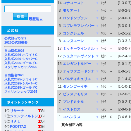
14
コナコースト
▼
牝6
－
[1-3-0-7
3
モリアーナ
▼
牝6
－
[3-0-2-9
9
ロンドンプラン
▼
牡6
－
[2-0-0-1
履歴消去
5
スプレモフレイバー
▼
牡6
－
[3-3-0-1
6
コンクシェル
▼
牝6
－
[5-2-1-2
公式戦って何？
8
エマヌエーレ
▼
牡6
－
[3-3-3-2
2026公式戦概要
17
ミッキーツインクル
▼
牝6
－
[3-3-0-7
自由指名2026
入札式2026-ホワイトC
12
シュタールヴィント
▼
牡6
－
[4-2-4-2
入札式2026-シルバーC
入札式2026-ゴールドC
15
エレガントルビー
▼
牝6
－
[1-0-1-2
スタリオンカップ2026
10
ティファニードンナ
▼
牝6
－
[1-0-1-3
自由指名2025
16
パルティキュリエ
▼
牝6
－
[1-1-4-4
入札式2025-ホワイトC
入札式2025-シルバーC
11
ダノンゴーイチ
▼
牡6
－
[1-1-0-1
入札式2025-ゴールドC
スタリオンカップ2025
2
ピヌスアモリス
▼
牝6
－
[0-2-0-5
7
プレドミナル
▼
牡6
－
[0-0-2-1
4
イストロス
▼
セ6
－
[2-0-0-1
1位
リサーチ
GI
2位
ジェンティルトシ
GI
1
ユハンヌス
▼
牡6
Ｏ
[3-4-6-1
3位
ＨＡＬ
GI
賞金補正内容
4位
PGOTTA2
GI