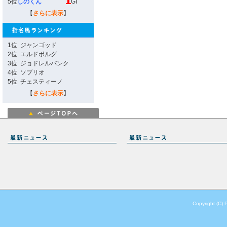
5位
しのくん
GI
【
さらに表示
】
1位
ジャンゴッド
2位
エルドボルグ
3位
ジョドレルバンク
4位
ソブリオ
5位
チェスティーノ
【
さらに表示
】
Copyright (C) 