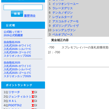
1
イッツオンリーユー
5
ラレーヌデリス
6
テンカノギジン
履歴消去
7
レヴォルタード
2
アスコルティアーモ
9
ダズリングブレイヴ
10
シャンデュヴァン
公式戦って何？
3
ベルオブピース
2026公式戦概要
賞金補正内容
自由指名2026
入札式2026-ホワイトC
-700
スプレモフレイバーの落札前獲得賞
入札式2026-シルバーC
計：-700
入札式2026-ゴールドC
スタリオンカップ2026
自由指名2025
入札式2025-ホワイトC
入札式2025-シルバーC
入札式2025-ゴールドC
スタリオンカップ2025
1位
リサーチ
GI
2位
ジェンティルトシ
GI
3位
ＨＡＬ
GI
4位
PGOTTA2
GI