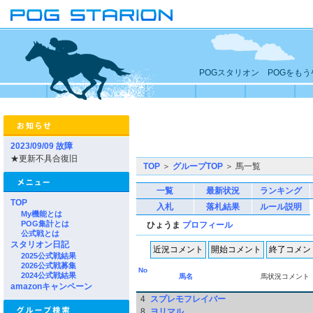
POGスタリオン POGをも
2023/09/09 故障
★更新不具合復旧
TOP
＞
グループTOP
＞ 馬一覧
一覧
最新状況
ランキング
TOP
入札
落札結果
ルール説明
My機能とは
POG集計とは
ひょうま
プロフィール
公式戦とは
スタリオン日記
2025公式戦結果
2026公式戦募集
No
2024公式戦結果
馬名
馬状況コメント
amazonキャンペーン
4
スプレモフレイバー
8
ヨリマル