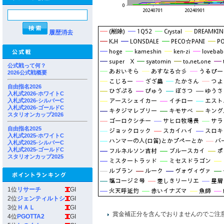
履歴消去
公式戦って何？
2026公式戦概要
自由指名2026
入札式2026-ホワイトC
入札式2026-シルバーC
入札式2026-ゴールドC
スタリオンカップ2026
自由指名2025
入札式2025-ホワイトC
入札式2025-シルバーC
入札式2025-ゴールドC
スタリオンカップ2025
1位
リサーチ
GI
2位
ジェンティルトシ
GI
3位
ＨＡＬ
GI
賞金補正分を含んでおりませんのでご注
4位
PGOTTA2
GI