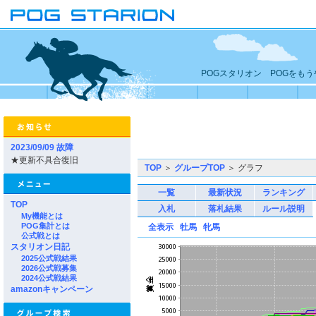
POGスタリオン POGをも
2023/09/09 故障
★更新不具合復旧
TOP
＞
グループTOP
＞ グラフ
一覧
最新状況
ランキング
TOP
入札
落札結果
ルール説明
My機能とは
POG集計とは
全表示
牡馬
牝馬
公式戦とは
スタリオン日記
2025公式戦結果
2026公式戦募集
2024公式戦結果
amazonキャンペーン