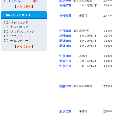
08/08
新潟06R
5位
しのくん
GI
特別
三面川特別
芝1800
08/08
札幌07R
５００万円以下
ダ1000
【
さらに表示
】
08/08
札幌07R
５００万円以下
ダ1000
08/08
札幌08R
未勝利
芝1200
08/08
札幌08R
未勝利
芝1200
1位
ジャンゴッド
08/08
札幌08R
未勝利
芝1200
2位
エルドボルグ
08/08
中京08R
特別
恵那特別
ダ1800
3位
ジョドレルバンク
08/08
札幌09R
4位
ソブリオ
５００万円以下
ダ1700
5位
チェスティーノ
08/08
新潟09R
５００万円以下
ダ1800
08/08
新潟10R
５００万円以下
芝1600
【
さらに表示
】
08/08
新潟10R
５００万円以下
芝1600
08/08
中京10R
未勝利
ダ1200
08/08
新潟11R
５００万円以下
芝1000
08/08
中京11R
５００万円以下
芝1600
08/08
中京11R
５００万円以下
芝1600
08/08
中京11R
５００万円以下
芝1600
08/08
中京11R
５００万円以下
芝1600
08/08
札幌12R
特別
摩周湖特別
芝1500
08/08
札幌12R
特別
摩周湖特別
芝1500
08/08
札幌12R
特別
摩周湖特別
芝1500
08/08
札幌12R
特別
摩周湖特別
芝1500
08/08
札幌12R
特別
摩周湖特別
芝1500
08/08
新潟12R
未勝利
芝2000