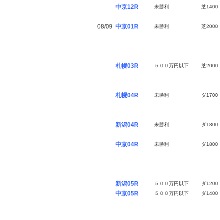
08/08
中京12R
未勝利
芝1400
08/08
中京12R
未勝利
芝1400
08/09
中京01R
未勝利
芝2000
08/09
中京01R
未勝利
芝2000
08/09
中京01R
未勝利
芝2000
08/09
中京01R
未勝利
芝2000
08/09
札幌03R
５００万円以下
芝2000
08/09
札幌03R
５００万円以下
芝2000
08/09
札幌03R
５００万円以下
芝2000
08/09
札幌04R
未勝利
ダ1700
08/09
札幌04R
未勝利
ダ1700
08/09
札幌04R
未勝利
ダ1700
08/09
新潟04R
未勝利
ダ1800
08/09
新潟04R
未勝利
ダ1800
08/09
中京04R
未勝利
ダ1800
08/09
中京04R
未勝利
ダ1800
08/09
中京04R
未勝利
ダ1800
08/09
中京04R
未勝利
ダ1800
08/09
新潟05R
５００万円以下
ダ1200
08/09
中京05R
５００万円以下
ダ1400
08/09
中京05R
５００万円以下
ダ1400
08/09
中京05R
５００万円以下
ダ1400