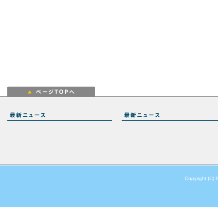
Copyright (C) 