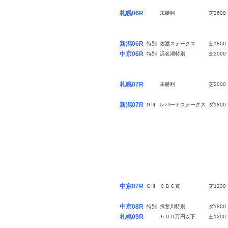
08/09
中京05R
５００万円以下
ダ1400
08/09
札幌06R
未勝利
芝2600
08/09
札幌06R
未勝利
芝2600
08/09
札幌06R
未勝利
芝2600
08/09
新潟06R
特別
佐渡ステークス
芝1800
08/09
中京06R
特別
浜名湖特別
芝2000
08/09
中京06R
特別
浜名湖特別
芝2000
08/09
中京06R
特別
浜名湖特別
芝2000
08/09
札幌07R
未勝利
芝2000
08/09
札幌07R
未勝利
芝2000
08/09
新潟07R
GⅢ
レパードステークス
ダ1800
08/09
新潟07R
GⅢ
レパードステークス
ダ1800
08/09
新潟07R
GⅢ
レパードステークス
ダ1800
08/09
新潟07R
GⅢ
レパードステークス
ダ1800
08/09
新潟07R
GⅢ
レパードステークス
ダ1800
08/09
新潟07R
GⅢ
レパードステークス
ダ1800
08/09
新潟07R
GⅢ
レパードステークス
ダ1800
08/09
新潟07R
GⅢ
レパードステークス
ダ1800
08/09
中京07R
GⅢ
ＣＢＣ賞
芝1200
08/09
中京07R
GⅢ
ＣＢＣ賞
芝1200
08/09
中京08R
特別
揖斐川特別
ダ1800
08/09
札幌09R
５００万円以下
芝1200
08/09
札幌09R
５００万円以下
芝1200