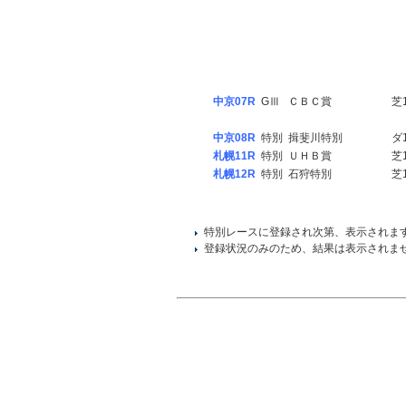
08/09
新潟07R
GⅢ
レパードステークス
ダ1
08/09
新潟07R
GⅢ
レパードステークス
ダ1
08/09
新潟07R
GⅢ
レパードステークス
ダ1
08/09
新潟07R
GⅢ
レパードステークス
ダ1
08/09
新潟07R
GⅢ
レパードステークス
ダ1
08/09
中京07R
GⅢ
ＣＢＣ賞
芝1
08/09
中京07R
GⅢ
ＣＢＣ賞
芝1
08/09
中京08R
特別
揖斐川特別
ダ1
08/09
札幌11R
特別
ＵＨＢ賞
芝1
08/09
札幌12R
特別
石狩特別
芝1
08/09
札幌12R
特別
石狩特別
芝1
08/09
札幌12R
特別
石狩特別
芝1
特別レースに登録され次第、表示されま
登録状況のみのため、結果は表示されま