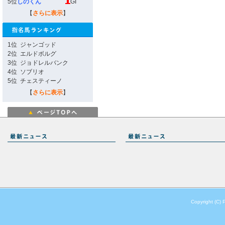
5位
しのくん
GI
【
さらに表示
】
1位
ジャンゴッド
2位
エルドボルグ
3位
ジョドレルバンク
4位
ソブリオ
5位
チェスティーノ
【
さらに表示
】
Copyright (C) 