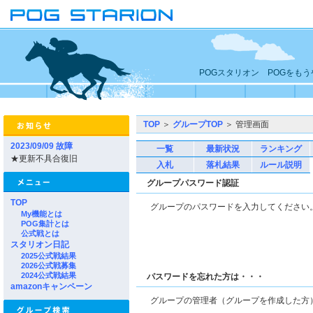
POGスタリオン POGをも
TOP
＞
グループTOP
＞ 管理画面
2023/09/09 故障
一覧
最新状況
ランキング
★更新不具合復旧
入札
落札結果
ルール説明
グループパスワード認証
TOP
グループのパスワードを入力してくださ
My機能とは
POG集計とは
公式戦とは
スタリオン日記
2025公式戦結果
2026公式戦募集
2024公式戦結果
パスワードを忘れた方は・・・
amazonキャンペーン
グループの管理者（グループを作成した方