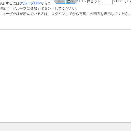
1017件ヒット
/21ページ
参加するには
グループTOP
からユ
登録（「グループに参加」ボタン）してください。
ーザ登録が済んでいる方は、ログインしてから再度この画面を表示してくださ