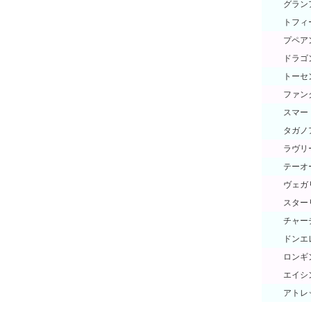
グラン
トフィ
プペア
ドラゴ
トーセ
ファン
スマー
タガノ
ラヴリ
テーオ
ヴェガ
スター
チャー
ドンエ
ロンギ
エイシ
アトレ