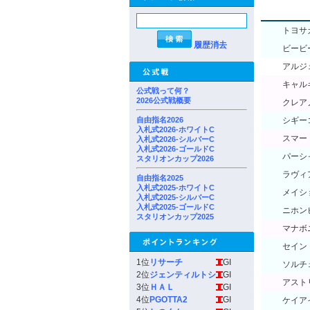
トヨサ
履歴消去
ビービ
アルジ
キャル
公式戦って何？
2026公式戦概要
クレア
自由指名2026
シギー
入札式2026-ホワイトC
スマー
入札式2026-シルバーC
入札式2026-ゴールドC
パーシ
スタリオンカップ2026
ラヴィ
自由指名2025
入札式2025-ホワイトC
メイシ
入札式2025-シルバーC
入札式2025-ゴールドC
ニホン
スタリオンカップ2025
マナボ
セイン
1位
リサーチ
GI
ソルチ
2位
ジェンティルトシ
GI
アスト
3位
ＨＡＬ
GI
4位
PGOTTA2
GI
ケイア