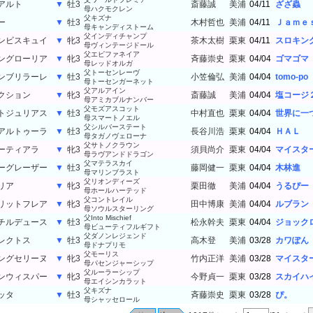
アルト
▼
牡3
斎藤誠
美浦
04/11
ざざ蟲
母ハクモクレン
父キズナ
ー
▼
牡3
木村哲也
美浦
04/11
Ｊａｍｅ
母キャンディストーム
父インディチャンプ
ンビスキュイ
▼
牝3
茶木太樹
栗東
04/11
スロキン
母ヴィンテージドール
父エピファネイア
ングローリア
▼
牝3
斉藤崇史
栗東
04/04
ゴマゴマ
母レッドオルガ
父トーセンレーヴ
ンブリラーレ
▼
牡3
小笠倫弘
美浦
04/04
tomo-po
母トーセンガーネット
父アルアイン
クション
▼
牝3
斎藤誠
美浦
04/04
塩コージ
母アミカブルナンバー
父モズアスコット
トジュリアス
▼
牡3
中村直也
栗東
04/04
世界に一
母スマートノエル
父シルバーステート
アルトゥーラ
▼
牡3
長谷川浩
栗東
04/04
ＨＡＬ
母タガノヴェローナ
父サトノクラウン
ーティアラ
▼
牝3
須貝尚介
栗東
04/04
マイスタ
母ラヴアンドドラゴン
父マテラスカイ
ーグレーザー
▼
牡3
藤岡健一
栗東
04/04
木林進
母マリンブラスト
父リオンディーズ
リア
▼
牝3
栗田徹
美浦
04/04
うるぴー
母ホールハーテッド
父コントレイル
リットフレア
▼
牝3
田中博康
美浦
04/04
ルブラン
母ソウルスターリング
父Into Mischief
チルデュース
▼
牡3
松永幹夫
栗東
04/04
ジョック
母ビューティフルギフト
父ダノンレジェンド
レクトス
▼
牡3
高木登
美浦
03/28
カワぽん
母ドナプリモ
父モーリス
ングセリーヌ
▼
牝3
竹内正洋
美浦
03/28
マイスタ
母パセンジャーシップ
父ルーラーシップ
ンウィスパー
▼
牝3
今野貞一
栗東
03/28
スカイハ
母エイシンカラット
父キズナ
ッタ
▼
牡3
斉藤崇史
栗東
03/28
ぴ。
母シャッセロール