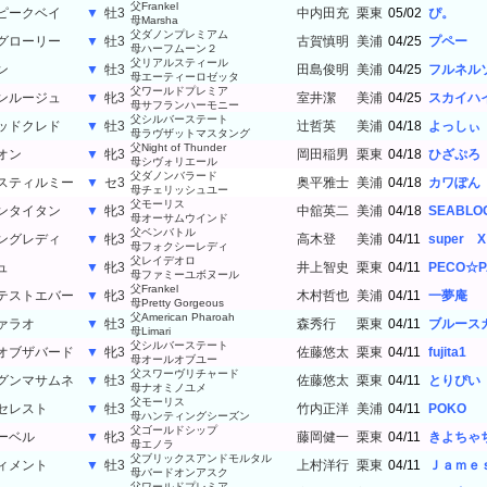
父Frankel
ピークベイ
▼
牡3
中内田充
栗東
05/02
ぴ。
母Marsha
父ダノンプレミアム
グローリー
▼
牡3
古賀慎明
美浦
04/25
プペー
母ハーフムーン２
父リアルスティール
ン
▼
牡3
田島俊明
美浦
04/25
フルネル
母エーティーロゼッタ
父ワールドプレミア
ンルージュ
▼
牝3
室井潔
美浦
04/25
スカイハ
母サフランハーモニー
父シルバーステート
ッドクレド
▼
牡3
辻哲英
美浦
04/18
よっしぃ
母ラヴザットマスタング
父Night of Thunder
オン
▼
牝3
岡田稲男
栗東
04/18
ひざぷろ
母シヴォリエール
父ダノンバラード
スティルミー
▼
セ3
奥平雅士
美浦
04/18
カワぽん
母チェリッシュユー
父モーリス
ンタイタン
▼
牝3
中舘英二
美浦
04/18
SEABLO
母オーサムウインド
父ベンバトル
ングレディ
▼
牝3
高木登
美浦
04/11
super X
母フォクシーレディ
父レイデオロ
ュ
▼
牝3
井上智史
栗東
04/11
PECO☆P
母ファミーユボヌール
父Frankel
テストエバー
▼
牝3
木村哲也
美浦
04/11
一夢庵
母Pretty Gorgeous
父American Pharoah
ァラオ
▼
牡3
森秀行
栗東
04/11
ブルース
母Limari
父シルバーステート
オブザバード
▼
牝3
佐藤悠太
栗東
04/11
fujita1
母オールオブユー
父スワーヴリチャード
グンマサムネ
▼
牡3
佐藤悠太
栗東
04/11
とりぴい
母ナオミノユメ
父モーリス
セレスト
▼
牡3
竹内正洋
美浦
04/11
POKO
母ハンティングシーズン
父ゴールドシップ
ーベル
▼
牝3
藤岡健一
栗東
04/11
きよちゃ
母エノラ
父ブリックスアンドモルタル
ィメント
▼
牡3
上村洋行
栗東
04/11
Ｊａｍｅ
母バードオンアスク
父ワールドプレミア