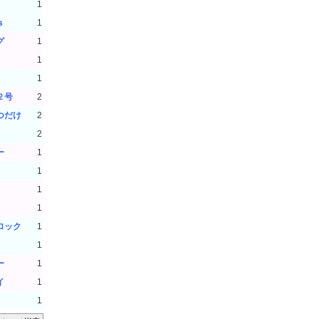
1
ｓ
1
グ
1
1
1
２号
2
つだけ
2
2
ー
1
1
1
1
ロック
1
1
ー
1
イ
1
1