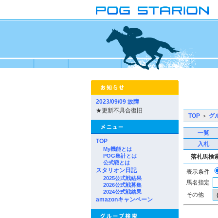
2023/09/09 故障
★更新不具合復旧
TOP
＞
グ
一覧
TOP
入札
My機能とは
POG集計とは
落札馬検
公式戦とは
スタリオン日記
表示条件
2025公式戦結果
馬名指定
2026公式戦募集
2024公式戦結果
その他
amazonキャンペーン