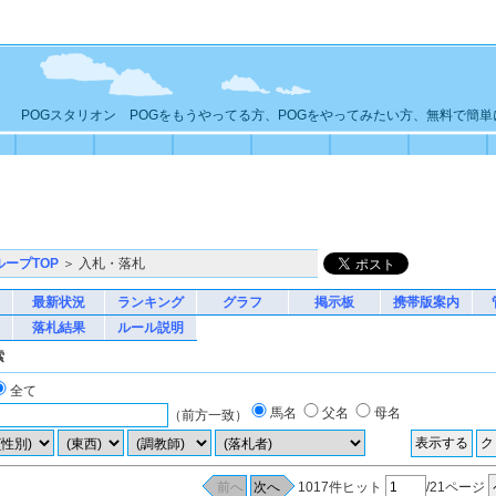
POGスタリオン POGをもうやってる方、POGをやってみたい方、無料で簡
ループTOP
＞ 入札・落札
最新状況
ランキング
グラフ
掲示板
携帯版案内
落札結果
ルール説明
索
全て
馬名
父名
母名
（前方一致）
1017件ヒット
/21ページ