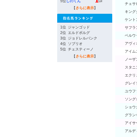
5位
しのくん
GI
チェサ
【
さらに表示
】
キング
ケント
1位
ジャンゴッド
サフラ
2位
エルドボルグ
ベルウ
3位
ジョドレルバンク
アヴィ
4位
ソブリオ
5位
チェスティーノ
アイム
【
さらに表示
】
ノーザ
スタニ
エクリ
グレイ
ユウフ
ソング
ショウ
グラン
アイサ
アルデ