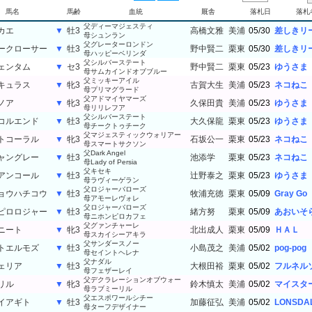
馬名
馬齢
血統
厩舎
落札日
落札
父ディーマジェスティ
カエ
▼
牡3
高橋文雅
美浦
05/30
差しきリ
母シュンラン
父グレーターロンドン
ークローサー
▼
牡3
野中賢二
栗東
05/30
差しきリ
母ハッピーベリンダ
父シルバーステート
ェンタム
▼
セ3
野中賢二
栗東
05/23
ゆうさま
母サムカインドオブブルー
父ミッキーアイル
キュラス
▼
牝3
古賀大生
美浦
05/23
ネコねこ
母プリマグラード
父アドマイヤマーズ
ノア
▼
牝3
久保田貴
美浦
05/23
ゆうさま
母リリレフア
父シルバーステート
コルエンド
▼
牡3
大久保龍
栗東
05/23
ゆうさま
母チークトゥチーク
父マジェスティックウォリアー
トコーラル
▼
牝3
石坂公一
栗東
05/23
ネコねこ
母スマートサクソン
父Dark Angel
ャングレー
▼
牡3
池添学
栗東
05/23
ネコねこ
母Lady of Persia
父キセキ
アンコール
▼
牡3
辻野泰之
栗東
05/23
ゆうさま
母ラヴィーゲラン
父ロジャーバローズ
ョウハチコウ
▼
牡3
牧浦充徳
栗東
05/09
Gray Go
母アモーレヴォレ
父ロジャーバローズ
ピロロジャー
▼
牡3
緒方努
栗東
05/09
あおいそ
母ニホンピロカフェ
父グァンチャーレ
ニート
▼
牝3
北出成人
栗東
05/09
ＨＡＬ
母スカイシーアキラ
父サンダースノー
トエルモズ
▼
牡3
小島茂之
美浦
05/02
pog-pog
母セイントヘレナ
父ナダル
ェリア
▼
牡3
大根田裕
栗東
05/02
フルネル
母フェザーレイ
父デクラレーションオブウォー
リル
▼
牝3
鈴木慎太
美浦
05/02
マイスタ
母ラブミーリル
父エスポワールシチー
イアギト
▼
牡3
加藤征弘
美浦
05/02
LONSDA
母ターフデザイナー