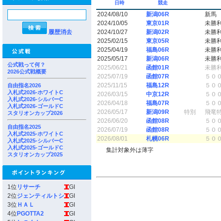
日時
競走
2024/08/10
新潟06R
新馬
2024/10/05
東京01R
未勝
履歴消去
2024/10/27
新潟02R
未勝
2025/02/15
東京05R
未勝
2025/04/19
福島06R
未勝
2025/05/17
新潟06R
未勝
公式戦って何？
2025/06/21
函館01R
未勝
2026公式戦概要
2025/07/19
函館07R
５０
2025/11/15
福島12R
５０
自由指名2026
入札式2026-ホワイトC
2026/03/15
中京12R
５０
入札式2026-シルバーC
2026/04/18
福島07R
５０
入札式2026-ゴールドC
2026/05/17
新潟09R
特別
飛竜
スタリオンカップ2026
2026/06/20
函館08R
５０
自由指名2025
2026/07/19
函館08R
５０
入札式2025-ホワイトC
2026/08/01
札幌06R
５０
入札式2025-シルバーC
入札式2025-ゴールドC
集計対象外は薄字
スタリオンカップ2025
1位
リサーチ
GI
2位
ジェンティルトシ
GI
3位
ＨＡＬ
GI
4位
PGOTTA2
GI