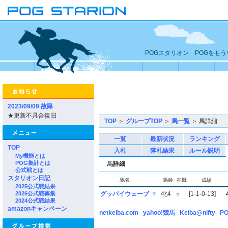
POGスタリオン POGをも
2023/09/09 故障
★更新不具合復旧
TOP
＞
グループTOP
＞
馬一覧
＞ 馬詳細
一覧
最新状況
ランキング
TOP
入札
落札結果
ルール説明
My機能とは
POG集計とは
馬詳細
公式戦とは
スタリオン日記
馬名
馬齢
在厩
成績
2025公式戦結果
2026公式戦募集
グッバイウェーブ
▼
牝4
○
[1-1-0-13]
2024公式戦結果
amazonキャンペーン
netkeiba.com
yahoo!競馬
Keiba@nifty
PO