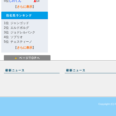
5位
しのくん
GI
【
さらに表示
】
1位
ジャンゴッド
2位
エルドボルグ
3位
ジョドレルバンク
4位
ソブリオ
5位
チェスティーノ
【
さらに表示
】
Copyright (C) 