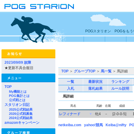
POGスタリオン POGをも
2023/09/09 故障
★更新不具合復旧
TOP
＞
グループTOP
＞
馬一覧
＞ 馬詳細
一覧
最新状況
ランキング
TOP
入札
落札結果
ルール説明
My機能とは
POG集計とは
馬詳細
公式戦とは
スタリオン日記
馬名
馬齢
在厩
成績
2025公式戦結果
2026公式戦募集
レフィナード
▼
牝4
－
[2-0-0-5]
2024公式戦結果
amazonキャンペーン
netkeiba.com
yahoo!競馬
Keiba@nifty
PO