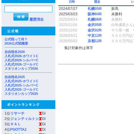
日時
競走
2024/07/27
札幌05R
新馬
2025/03/23
阪神04R
未勝利
履歴消去
2025/08/24
札幌06R
未勝利
2025/11/16
金沢05R
白鳥優菜さん
2025/12/02
金沢02R
サラ系一般 
2026/03/21
中京12R
５００万円以
公式戦って何？
2026/05/02
京都12R
５００万円以
2026公式戦概要
集計対象外は薄字
自由指名2026
入札式2026-ホワイトC
入札式2026-シルバーC
入札式2026-ゴールドC
スタリオンカップ2026
自由指名2025
入札式2025-ホワイトC
入札式2025-シルバーC
入札式2025-ゴールドC
スタリオンカップ2025
1位
リサーチ
GI
2位
ジェンティルトシ
GI
3位
ＨＡＬ
GI
4位
PGOTTA2
GI