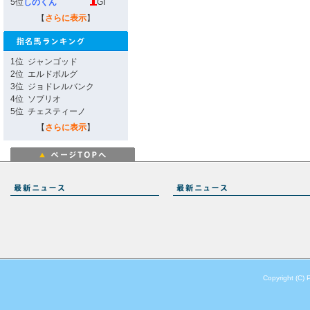
5位
しのくん
GI
【
さらに表示
】
1位
ジャンゴッド
2位
エルドボルグ
3位
ジョドレルバンク
4位
ソブリオ
5位
チェスティーノ
【
さらに表示
】
Copyright (C) 