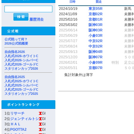
日時
競走
2024/10/19
東京05R
新馬
2024/11/09
京都02R
未勝
履歴消去
2025/02/16
京都01R
未勝
2025/03/02
阪神03R
未勝
2025/06/14
阪神03R
未勝
2025/06/29
小倉03R
未勝
公式戦って何？
2025/07/27
中京02R
未勝
2026公式戦概要
2025/08/24
中京02R
未勝
2025/09/13
阪神04R
未勝
自由指名2026
入札式2026-ホワイトC
2025/12/20
阪神07R
５０
入札式2026-シルバーC
2026/02/01
小倉09R
特別
足立
入札式2026-ゴールドC
2026/05/31
京都07R
５０
スタリオンカップ2026
集計対象外は薄字
自由指名2025
入札式2025-ホワイトC
入札式2025-シルバーC
入札式2025-ゴールドC
スタリオンカップ2025
1位
リサーチ
GI
2位
ジェンティルトシ
GI
3位
ＨＡＬ
GI
4位
PGOTTA2
GI