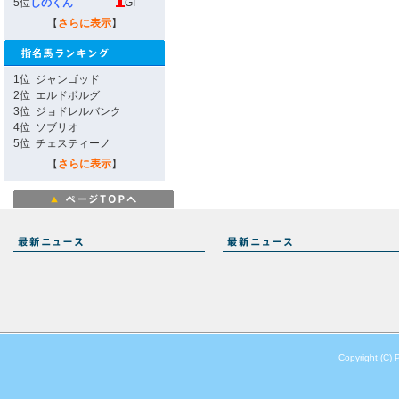
5位
しのくん
GI
【
さらに表示
】
1位
ジャンゴッド
2位
エルドボルグ
3位
ジョドレルバンク
4位
ソブリオ
5位
チェスティーノ
【
さらに表示
】
Copyright (C) 