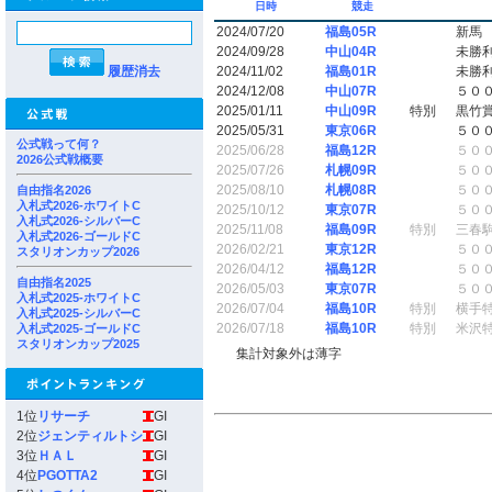
日時
競走
2024/07/20
福島05R
新馬
2024/09/28
中山04R
未勝
履歴消去
2024/11/02
福島01R
未勝
2024/12/08
中山07R
５０
2025/01/11
中山09R
特別
黒竹
2025/05/31
東京06R
５０
公式戦って何？
2025/06/28
福島12R
５０
2026公式戦概要
2025/07/26
札幌09R
５０
2025/08/10
札幌08R
５０
自由指名2026
入札式2026-ホワイトC
2025/10/12
東京07R
５０
入札式2026-シルバーC
2025/11/08
福島09R
特別
三春
入札式2026-ゴールドC
2026/02/21
東京12R
５０
スタリオンカップ2026
2026/04/12
福島12R
５０
自由指名2025
2026/05/03
東京07R
５０
入札式2025-ホワイトC
2026/07/04
福島10R
特別
横手
入札式2025-シルバーC
2026/07/18
福島10R
特別
米沢
入札式2025-ゴールドC
スタリオンカップ2025
集計対象外は薄字
1位
リサーチ
GI
2位
ジェンティルトシ
GI
3位
ＨＡＬ
GI
4位
PGOTTA2
GI