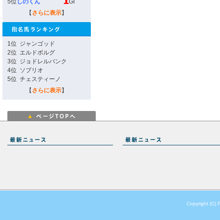
5位
しのくん
GI
【
さらに表示
】
1位
ジャンゴッド
2位
エルドボルグ
3位
ジョドレルバンク
4位
ソブリオ
5位
チェスティーノ
【
さらに表示
】
Copyright (C) 