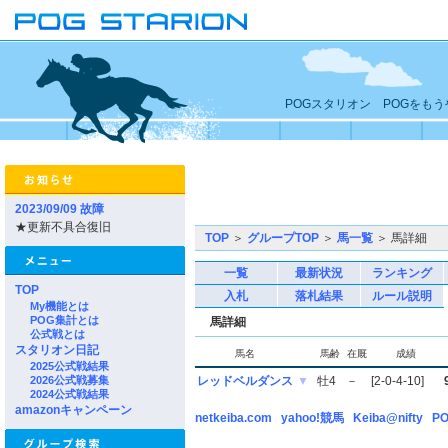
POGスタリオン POGをも
2023/09/09 故障
★更新不具合復旧
TOP
＞
グループTOP
＞
馬一覧
＞ 馬詳細
一覧
最新状況
ランキング
TOP
入札
落札結果
ルール説明
My機能とは
POG集計とは
馬詳細
公式戦とは
スタリオン日記
馬名
馬齢
在厩
成績
2025公式戦結果
2026公式戦募集
レッドベルダンス
▼
牡4
－
[2-0-4-10]
2024公式戦結果
amazonキャンペーン
netkeiba.com
yahoo!競馬
Keiba@nifty
PO