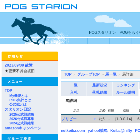
POGスタリオン POGをも
2023/09/09 故障
★更新不具合復旧
TOP
＞
グループTOP
＞
馬一覧
＞ 馬詳細
一覧
最新状況
ランキング
TOP
入札
落札結果
ルール説明
My機能とは
POG集計とは
馬詳細
公式戦とは
スタリオン日記
馬名
馬齢
在厩
成績
2025公式戦結果
2026公式戦募集
ノリピー
▼
牝5
－
[1-0-0-14]
6
2024公式戦結果
amazonキャンペーン
netkeiba.com
yahoo!競馬
Keiba@nifty
PO