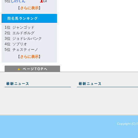
5位
しのくん
GI
【
さらに表示
】
1位
ジャンゴッド
2位
エルドボルグ
3位
ジョドレルバンク
4位
ソブリオ
5位
チェスティーノ
【
さらに表示
】
Copyright (C) 