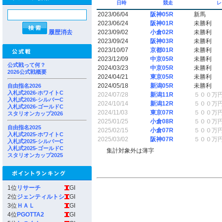
日時
競走
レ
2023/06/04
阪神05R
新馬
2023/06/24
阪神01R
未勝利
履歴消去
2023/09/02
小倉02R
未勝利
2023/09/24
阪神03R
未勝利
2023/10/07
京都01R
未勝利
2023/12/09
中京05R
未勝利
公式戦って何？
2024/03/23
中京05R
未勝利
2026公式戦概要
2024/04/21
東京05R
未勝利
2024/05/18
新潟05R
未勝利
自由指名2026
入札式2026-ホワイトC
2024/07/28
新潟11R
５００万
入札式2026-シルバーC
2024/10/14
新潟12R
５００万
入札式2026-ゴールドC
2024/11/03
東京07R
５００万
スタリオンカップ2026
2025/01/25
小倉08R
５００万
自由指名2025
2025/02/15
小倉07R
５００万
入札式2025-ホワイトC
2025/03/02
阪神07R
５００万
入札式2025-シルバーC
入札式2025-ゴールドC
集計対象外は薄字
スタリオンカップ2025
1位
リサーチ
GI
2位
ジェンティルトシ
GI
3位
ＨＡＬ
GI
4位
PGOTTA2
GI