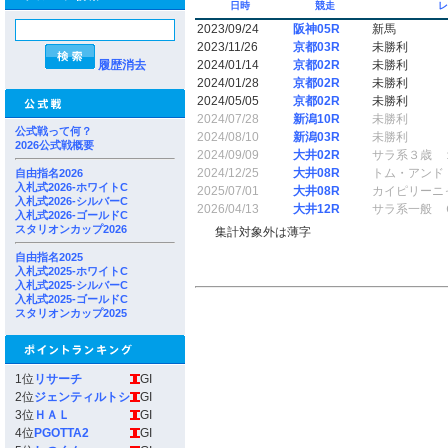
日時
競走
2023/09/24
阪神05R
新馬
2023/11/26
京都03R
未勝利
履歴消去
2024/01/14
京都02R
未勝利
2024/01/28
京都02R
未勝利
2024/05/05
京都02R
未勝利
2024/07/28
新潟10R
未勝利
公式戦って何？
2024/08/10
新潟03R
未勝利
2026公式戦概要
2024/09/09
大井02R
サラ系３歳 
2024/12/25
大井08R
トム・アンド
自由指名2026
入札式2026-ホワイトC
2025/07/01
大井08R
カイピリーニ
入札式2026-シルバーC
2026/04/13
大井12R
サラ系一般 
入札式2026-ゴールドC
スタリオンカップ2026
集計対象外は薄字
自由指名2025
入札式2025-ホワイトC
入札式2025-シルバーC
入札式2025-ゴールドC
スタリオンカップ2025
1位
リサーチ
GI
2位
ジェンティルトシ
GI
3位
ＨＡＬ
GI
4位
PGOTTA2
GI