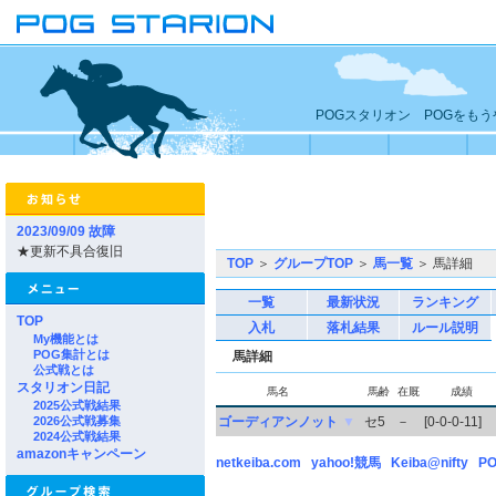
POGスタリオン POGをも
2023/09/09 故障
★更新不具合復旧
TOP
＞
グループTOP
＞
馬一覧
＞ 馬詳細
一覧
最新状況
ランキング
TOP
入札
落札結果
ルール説明
My機能とは
POG集計とは
馬詳細
公式戦とは
スタリオン日記
馬名
馬齢
在厩
成績
2025公式戦結果
2026公式戦募集
ゴーディアンノット
▼
セ5
－
[0-0-0-11]
2024公式戦結果
amazonキャンペーン
netkeiba.com
yahoo!競馬
Keiba@nifty
PO