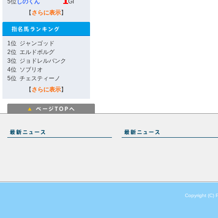
5位
しのくん
GI
【
さらに表示
】
1位
ジャンゴッド
2位
エルドボルグ
3位
ジョドレルバンク
4位
ソブリオ
5位
チェスティーノ
【
さらに表示
】
Copyright (C) 