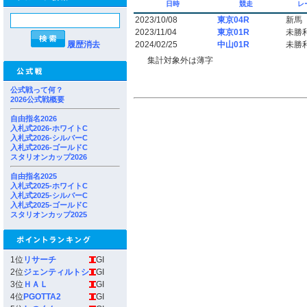
日時
競走
レ
2023/10/08
東京04R
新馬
2023/11/04
東京01R
未勝
履歴消去
2024/02/25
中山01R
未勝
集計対象外は薄字
公式戦って何？
2026公式戦概要
自由指名2026
入札式2026-ホワイトC
入札式2026-シルバーC
入札式2026-ゴールドC
スタリオンカップ2026
自由指名2025
入札式2025-ホワイトC
入札式2025-シルバーC
入札式2025-ゴールドC
スタリオンカップ2025
1位
リサーチ
GI
2位
ジェンティルトシ
GI
3位
ＨＡＬ
GI
4位
PGOTTA2
GI