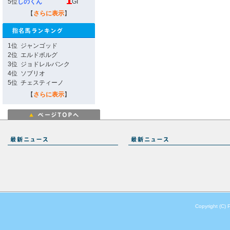
5位
しのくん
GI
【
さらに表示
】
1位
ジャンゴッド
2位
エルドボルグ
3位
ジョドレルバンク
4位
ソブリオ
5位
チェスティーノ
【
さらに表示
】
Copyright (C) 