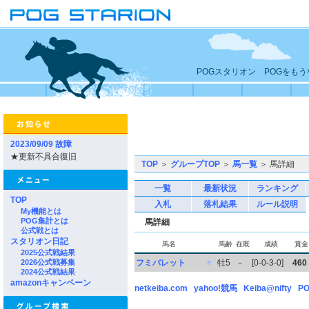
POGスタリオン POGをも
2023/09/09 故障
★更新不具合復旧
TOP
＞
グループTOP
＞
馬一覧
＞ 馬詳細
一覧
最新状況
ランキング
TOP
入札
落札結果
ルール説明
My機能とは
POG集計とは
馬詳細
公式戦とは
スタリオン日記
馬名
馬齢
在厩
成績
賞金
2025公式戦結果
2026公式戦募集
フミバレット
▼
牡5
－
[0-0-3-0]
460
2024公式戦結果
amazonキャンペーン
netkeiba.com
yahoo!競馬
Keiba@nifty
PO