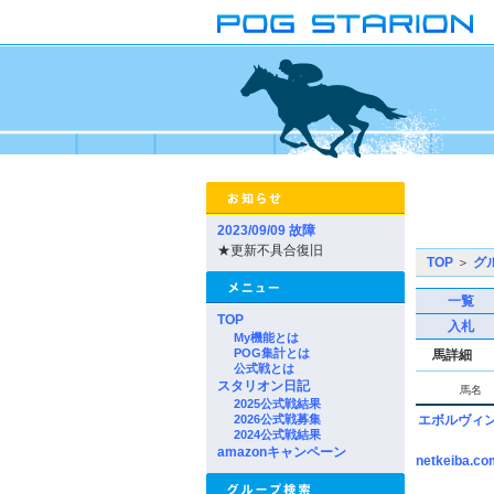
2023/09/09 故障
★更新不具合復旧
TOP
＞
グ
一覧
TOP
入札
My機能とは
POG集計とは
馬詳細
公式戦とは
スタリオン日記
馬名
2025公式戦結果
2026公式戦募集
エボルヴィ
2024公式戦結果
amazonキャンペーン
netkeiba.co