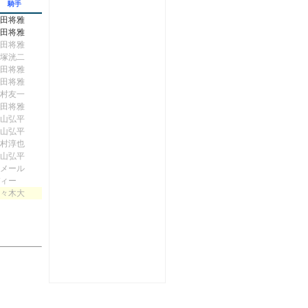
騎手
田将雅
田将雅
田将雅
塚洸二
田将雅
田将雅
村友一
田将雅
山弘平
山弘平
村淳也
山弘平
メール
ィー
々木大