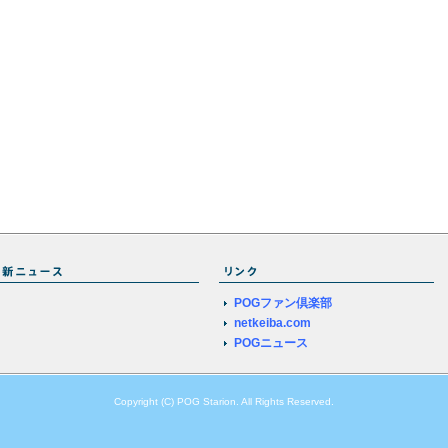
POGファン倶楽部
netkeiba.com
POGニュース
Copyright (C) POG Starion. All Rights Reserved.