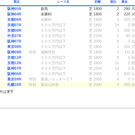
競走
レース名
距離
順位
賞金
阪神05R
新馬
芝 1800
2
290
川
阪神04R
未勝利
芝 1800
2
220
川
京都06R
未勝利
芝 1800
1
550
川
京都07R
５００万円以下
芝 1800
14
0
西
京都08R
５００万円以下
芝 2200
3
200
川
中京07R
５００万円以下
芝 2200
5
80
川
阪神07R
５００万円以下
芝 2000
9
0
北
東京08R
５００万円以下
芝 1800
3
200
川
阪神09R
特別
城崎特別
芝 1800
5
111
松
京都12R
５００万円以下
芝 1800
8
0
松
京都12R
５００万円以下
芝 1600
11
0
西
阪神07R
５００万円以下
芝 2200
18
0
松
阪神06R
５００万円以下
芝 2000
1
820
ル
東京09R
特別
香港ジョッキーＣＴ
芝 2000
8
0
デ
札幌10R
特別
藻岩山特別
芝 2000
3
400
佐
外は薄字