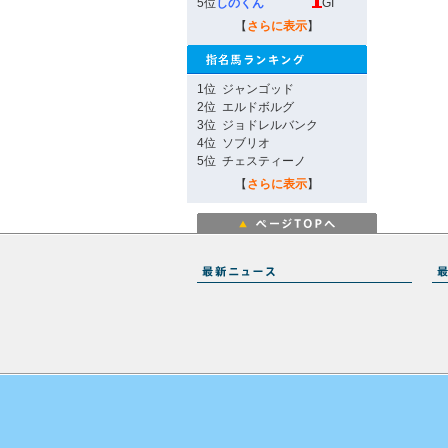
5位
しのくん
GI
【
さらに表示
】
1位
ジャンゴッド
2位
エルドボルグ
3位
ジョドレルバンク
4位
ソブリオ
5位
チェスティーノ
【
さらに表示
】