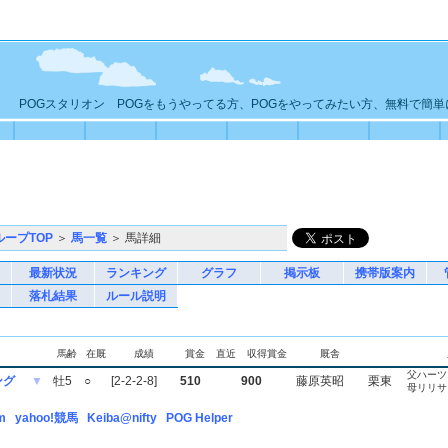
POGスタリオン POGをもうやってる方、POGをやってみたい方、無料で簡
ループTOP
＞
馬一覧
＞ 馬詳細
最新状況
ランキング
グラフ
掲示板
携帯版案内
落札結果
ルール説明
馬齢
在厩
成績
賞金
直近
収得賞金
厩舎
父ハーツ
ング
▼
牡5
○
[2-2-2-8]
510
900
藤原英昭
栗東
母リリサ
m
yahoo!競馬
Keiba@nifty
POG Helper