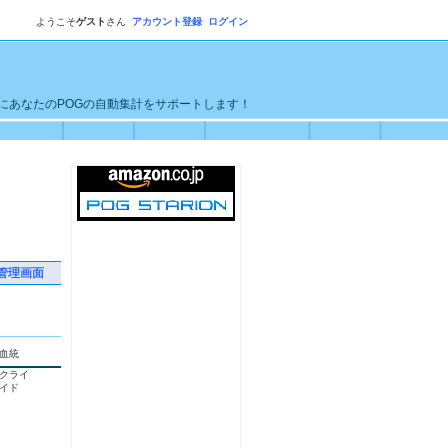
ようこそ
ゲスト
さん
アカウント登録
ログイン
単にあなたのPOGの自動集計をサポートします！
管理画面
血統
クライ
イド