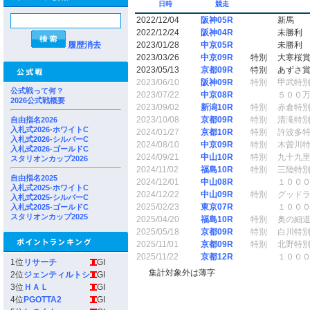
日時
競走
2022/12/04
阪神05R
新馬
2022/12/24
阪神04R
未勝利
履歴消去
2023/01/28
中京05R
未勝利
2023/03/26
中京09R
特別
大寒桜
2023/05/13
京都09R
特別
あずさ
2023/06/10
阪神09R
特別
甲武特
公式戦って何？
2023/07/22
中京08R
５００
2026公式戦概要
2023/09/02
新潟10R
特別
赤倉特
2023/10/08
京都09R
特別
清滝特
自由指名2026
入札式2026-ホワイトC
2024/01/27
京都10R
特別
許波多
入札式2026-シルバーC
2024/08/10
中京09R
特別
木曽川
入札式2026-ゴールドC
2024/09/21
中山10R
特別
九十九
スタリオンカップ2026
2024/11/02
福島10R
特別
三陸特
自由指名2025
2024/12/01
中山08R
１００
入札式2025-ホワイトC
2024/12/22
中山09R
特別
グッド
入札式2025-シルバーC
2025/02/23
東京07R
１００
入札式2025-ゴールドC
スタリオンカップ2025
2025/04/20
福島10R
特別
奥の細
2025/05/18
京都09R
特別
白川特
2025/11/01
京都09R
特別
北野特
2025/11/22
京都12R
１００
1位
リサーチ
GI
集計対象外は薄字
2位
ジェンティルトシ
GI
3位
ＨＡＬ
GI
4位
PGOTTA2
GI