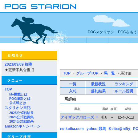
POGスタリオン POGをも
2023/09/09 故障
★更新不具合復旧
TOP
＞
グループTOP
＞
馬一覧
＞ 馬詳細
一覧
最新状況
ランキング
TOP
入札
落札結果
ルール説明
My機能とは
POG集計とは
馬詳細
公式戦とは
スタリオン日記
馬名
馬齢
在厩
成績
2025公式戦結果
2026公式戦募集
アイザックバローズ
▼
牡6
－
[2-4-3-11]
2024公式戦結果
amazonキャンペーン
netkeiba.com
yahoo!競馬
Keiba@nifty
PO