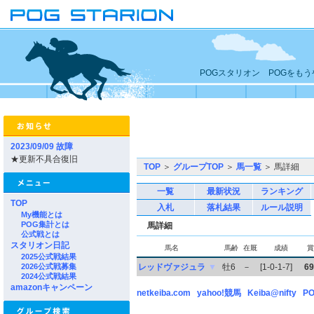
POGスタリオン POGをも
2023/09/09 故障
★更新不具合復旧
TOP
＞
グループTOP
＞
馬一覧
＞ 馬詳細
一覧
最新状況
ランキング
TOP
入札
落札結果
ルール説明
My機能とは
POG集計とは
馬詳細
公式戦とは
スタリオン日記
馬名
馬齢
在厩
成績
賞
2025公式戦結果
2026公式戦募集
レッドヴァジュラ
▼
牡6
－
[1-0-1-7]
69
2024公式戦結果
amazonキャンペーン
netkeiba.com
yahoo!競馬
Keiba@nifty
PO