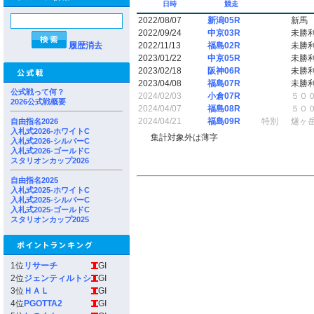
日時
競走
2022/08/07
新潟05R
新馬
2022/09/24
中京03R
未勝
履歴消去
2022/11/13
福島02R
未勝
2023/01/22
中京05R
未勝
2023/02/18
阪神06R
未勝
2023/04/08
福島07R
未勝
公式戦って何？
2024/02/03
小倉07R
５０
2026公式戦概要
2024/04/07
福島08R
５０
2024/04/21
福島09R
特別
燧ヶ
自由指名2026
入札式2026-ホワイトC
集計対象外は薄字
入札式2026-シルバーC
入札式2026-ゴールドC
スタリオンカップ2026
自由指名2025
入札式2025-ホワイトC
入札式2025-シルバーC
入札式2025-ゴールドC
スタリオンカップ2025
1位
リサーチ
GI
2位
ジェンティルトシ
GI
3位
ＨＡＬ
GI
4位
PGOTTA2
GI