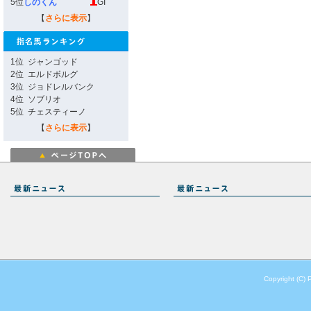
5位
しのくん
GI
【
さらに表示
】
1位
ジャンゴッド
2位
エルドボルグ
3位
ジョドレルバンク
4位
ソブリオ
5位
チェスティーノ
【
さらに表示
】
Copyright (C) 