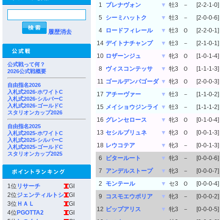
1
ブレナヴォン
▼
牡3
－
[2-2-1-0]
5
シーミハットク
▼
牡3
－
[2-0-0-6]
4
ロードフィレール
▼
牡3
Ｏ
[2-2-0-1]
履歴消去
14
デイトナチャンプ
▼
牡3
－
[2-1-0-1]
10
ロザーンジュ
▼
牝3
Ｏ
[1-0-1-4]
公式戦って何？
8
ヴィスコンテッサ
▼
牝3
Ｏ
[1-1-1-3]
2026公式戦概要
11
ゴールデンパゴーダ
▼
牝3
Ｏ
[2-0-0-3]
自由指名2026
入札式2026-ホワイトC
17
アチーヴァー
▼
牡3
－
[1-1-0-2]
入札式2026-シルバーC
入札式2026-ゴールドC
15
メイショウジンライ
▼
牡3
－
[1-1-1-2]
スタリオンカップ2026
16
グレンセロース
▼
牝3
Ｏ
[0-1-0-4]
自由指名2025
13
セシルブリュネ
▼
牝3
Ｏ
[0-0-1-3]
入札式2025-ホワイトC
入札式2025-シルバーC
18
レウコテア
▼
牝3
－
[0-0-1-3]
入札式2025-ゴールドC
スタリオンカップ2025
6
ビタールート
▼
牝3
－
[0-0-0-6]
7
アンデルストープ
▼
牝3
－
[0-0-0-7]
2
モンテール
▼
セ3
Ｏ
[0-0-0-4]
1位
リサーチ
GI
2位
ジェンティルトシ
GI
9
コスモエウポリア
▼
牝3
－
[0-0-0-2]
3位
ＨＡＬ
GI
12
ビップアリス
▼
牝3
－
[0-0-0-5]
4位
PGOTTA2
GI