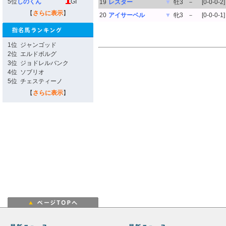
5位
しのくん
GI
19
レスター
▼
牡3
－
[0-0-0-2]
【
さらに表示
】
20
アイサーベル
▼
牝3
－
[0-0-0-1]
1位
ジャンゴッド
2位
エルドボルグ
3位
ジョドレルバンク
4位
ソブリオ
5位
チェスティーノ
【
さらに表示
】