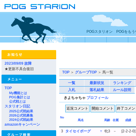
POGスタリオン POGをも
2023/09/09 故障
★更新不具合復旧
TOP
＞
グループTOP
＞ 馬一覧
一覧
最新状況
ランキング
TOP
入札
落札結果
ルール説明
My機能とは
POG集計とは
きよちゃちゃ
プロフィール
公式戦とは
スタリオン日記
2025公式戦結果
2026公式戦募集
No
2024公式戦結果
馬名
馬齢
在厩
成績
amazonキャンペーン
3
タイセイボーグ
▼
牝3
－
[2-2-2-0]