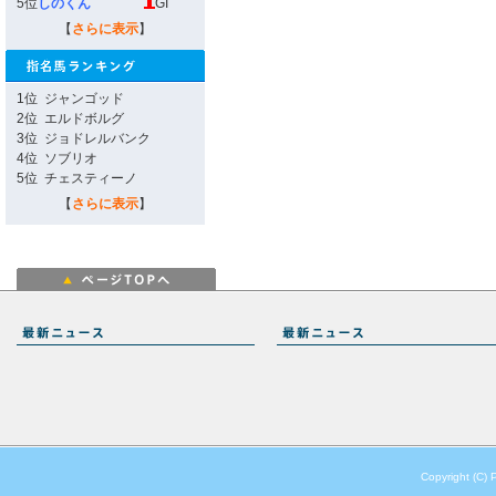
5位
しのくん
GI
【
さらに表示
】
1位
ジャンゴッド
2位
エルドボルグ
3位
ジョドレルバンク
4位
ソブリオ
5位
チェスティーノ
【
さらに表示
】
Copyright (C) 