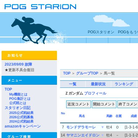
POGスタリオン POGをも
2023/09/09 故障
★更新不具合復旧
TOP
＞
グループTOP
＞ 馬一覧
一覧
最新状況
ランキング
TOP
Ｚガンダム
プロフィール
My機能とは
POG集計とは
公式戦とは
スタリオン日記
2025公式戦結果
No
馬名
馬齢
在厩
成績
2026公式戦募集
2024公式戦結果
amazonキャンペーン
7
モンドデラモーレ
▼
牡4
Ｏ
[1-3-1-6
14
ヤマニンエイドロン
▼
牡4
－
[1-1-1-2