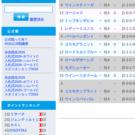
9
ウインスティーガ
▼
牡4
－
[1-1-0-2
13
ゴージャス
▼
牝4
Ｏ
[1-0-0-7
履歴消去
15
トップオンザヒル
▼
セ4
Ｏ
[1-0-0-7
1
レディーミコノス
▼
牝4
－
[3-1-1-5
4
パールペンダント
▼
牝4
－
[0-2-0-4
公式戦って何？
2026公式戦概要
5
コスモグラニット
▼
牡4
Ｏ
[1-1-1-9
12
ロードスカイブルー
▼
牡4
Ｏ
[1-1-1-1
自由指名2026
入札式2026-ホワイトC
6
ロールザボーンズ
▼
牝4
－
[0-2-0-7
入札式2026-シルバーC
入札式2026-ゴールドC
2
モズシューター
▼
牡4
－
[0-0-1-7
スタリオンカップ2026
10
ウインヘリオドール
▼
牡4
Ｏ
[2-1-2-1
自由指名2025
入札式2025-ホワイトC
3
▼
－
[0-0-0-0
入札式2025-シルバーC
入札式2025-ゴールドC
8
コスモサンブライト
▼
牝4
－
[0-0-0-6
スタリオンカップ2025
11
ウインリバイバル
▼
牡4
－
[0-0-0-3
1位
リサーチ
GI
2位
ジェンティルトシ
GI
3位
ＨＡＬ
GI
4位
PGOTTA2
GI