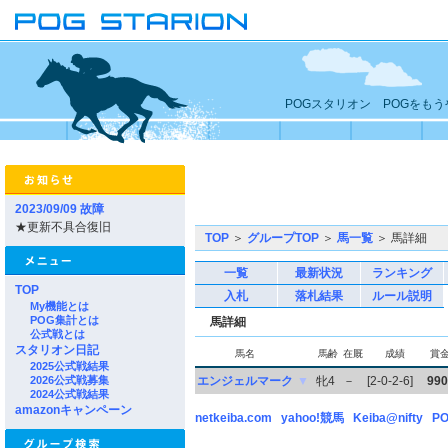
POGスタリオン POGをも
2023/09/09 故障
★更新不具合復旧
TOP
＞
グループTOP
＞
馬一覧
＞ 馬詳細
一覧
最新状況
ランキング
TOP
入札
落札結果
ルール説明
My機能とは
POG集計とは
馬詳細
公式戦とは
スタリオン日記
馬名
馬齢
在厩
成績
賞
2025公式戦結果
2026公式戦募集
エンジェルマーク
▼
牝4
－
[2-0-2-6]
990
2024公式戦結果
amazonキャンペーン
netkeiba.com
yahoo!競馬
Keiba@nifty
PO