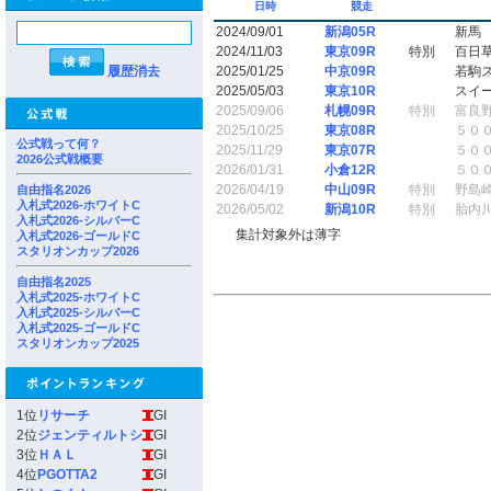
日時
競走
2024/09/01
新潟05R
新馬
2024/11/03
東京09R
特別
百日
履歴消去
2025/01/25
中京09R
若駒
2025/05/03
東京10R
スイ
2025/09/06
札幌09R
特別
富良
2025/10/25
東京08R
５０
公式戦って何？
2025/11/29
東京07R
５０
2026公式戦概要
2026/01/31
小倉12R
５０
2026/04/19
中山09R
特別
野島
自由指名2026
入札式2026-ホワイトC
2026/05/02
新潟10R
特別
胎内
入札式2026-シルバーC
集計対象外は薄字
入札式2026-ゴールドC
スタリオンカップ2026
自由指名2025
入札式2025-ホワイトC
入札式2025-シルバーC
入札式2025-ゴールドC
スタリオンカップ2025
1位
リサーチ
GI
2位
ジェンティルトシ
GI
3位
ＨＡＬ
GI
4位
PGOTTA2
GI