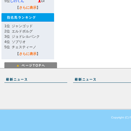
5位
しのくん
GI
【
さらに表示
】
1位
ジャンゴッド
2位
エルドボルグ
3位
ジョドレルバンク
4位
ソブリオ
5位
チェスティーノ
【
さらに表示
】
Copyright (C) 