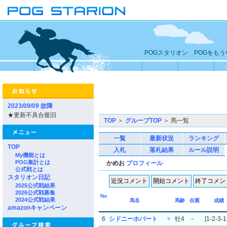
POGスタリオン POGをも
2023/09/09 故障
★更新不具合復旧
TOP
＞
グループTOP
＞ 馬一覧
一覧
最新状況
ランキング
TOP
入札
落札結果
ルール説明
My機能とは
POG集計とは
かめお
プロフィール
公式戦とは
スタリオン日記
2025公式戦結果
2026公式戦募集
No
2024公式戦結果
馬名
馬齢
在厩
成績
amazonキャンペーン
6
シドニーホバート
▼
牡4
－
[1-2-3-1