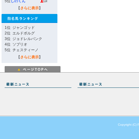
5位
しのくん
GI
【
さらに表示
】
1位
ジャンゴッド
2位
エルドボルグ
3位
ジョドレルバンク
4位
ソブリオ
5位
チェスティーノ
【
さらに表示
】
Copyright (C) 