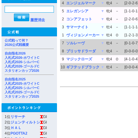
4
エンジェルマーク
▼
牝4
－
[2-0-2-6
5
エレガンシア
▼
牝4
－
[1-1-0-1
2
コンアフェット
▼
牝4
－
[2-2-0-6
履歴消去
3
サマーナイト
▼
牡4
－
[1-1-1-1
1
ヴィジョンメーカー
▼
牡4
Ｏ
[1-2-1-3
公式戦って何？
7
ソルレーヴ
▼
牡4
－
[0-1-0-7
2026公式戦概要
8
ブリッサドラーダ
▼
牝4
－
[0-0-0-0
自由指名2026
入札式2026-ホワイトC
9
マジックローズ
▼
牝4
Ｏ
[4-1-0-4
入札式2026-シルバーC
入札式2026-ゴールドC
10
ギフテッドブラック
▼
牡4
－
[0-0-0-4
スタリオンカップ2026
自由指名2025
入札式2025-ホワイトC
入札式2025-シルバーC
入札式2025-ゴールドC
スタリオンカップ2025
1位
リサーチ
GI
2位
ジェンティルトシ
GI
3位
ＨＡＬ
GI
4位
PGOTTA2
GI