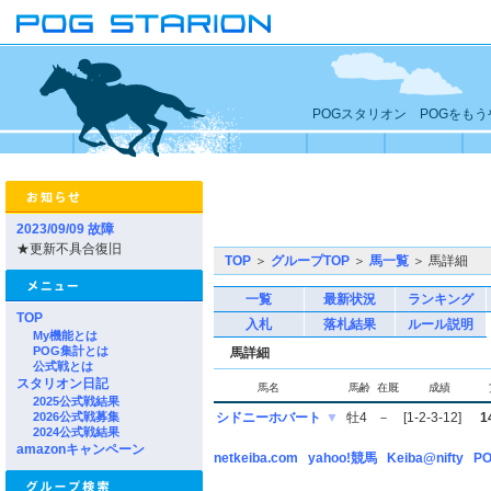
POGスタリオン POGをも
2023/09/09 故障
★更新不具合復旧
TOP
＞
グループTOP
＞
馬一覧
＞ 馬詳細
一覧
最新状況
ランキング
TOP
入札
落札結果
ルール説明
My機能とは
POG集計とは
馬詳細
公式戦とは
スタリオン日記
馬名
馬齢
在厩
成績
2025公式戦結果
2026公式戦募集
シドニーホバート
▼
牡4
－
[1-2-3-12]
1
2024公式戦結果
amazonキャンペーン
netkeiba.com
yahoo!競馬
Keiba@nifty
PO