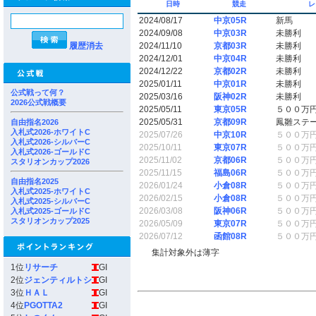
日時
競走
レ
2024/08/17
中京05R
新馬
2024/09/08
中京03R
未勝利
履歴消去
2024/11/10
京都03R
未勝利
2024/12/01
中京04R
未勝利
2024/12/22
京都02R
未勝利
2025/01/11
中京01R
未勝利
公式戦って何？
2025/03/16
阪神02R
未勝利
2026公式戦概要
2025/05/11
東京05R
５００万
2025/05/31
京都09R
鳳雛ステ
自由指名2026
入札式2026-ホワイトC
2025/07/26
中京10R
５００万
入札式2026-シルバーC
2025/10/11
東京07R
５００万
入札式2026-ゴールドC
2025/11/02
京都06R
５００万
スタリオンカップ2026
2025/11/15
福島06R
５００万
自由指名2025
2026/01/24
小倉08R
５００万
入札式2025-ホワイトC
2026/02/15
小倉08R
５００万
入札式2025-シルバーC
2026/03/08
阪神06R
５００万
入札式2025-ゴールドC
スタリオンカップ2025
2026/05/09
東京07R
５００万
2026/07/12
函館08R
５００万
集計対象外は薄字
1位
リサーチ
GI
2位
ジェンティルトシ
GI
3位
ＨＡＬ
GI
4位
PGOTTA2
GI