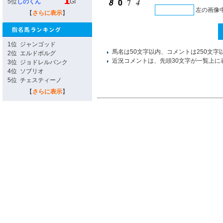
5位
しのくん
GI
左の画像
【
さらに表示
】
1位
ジャンゴッド
馬名は50文字以内、コメントは250文字
2位
エルドボルグ
近況コメントは、先頭30文字が一覧上に
3位
ジョドレルバンク
4位
ソブリオ
5位
チェスティーノ
【
さらに表示
】