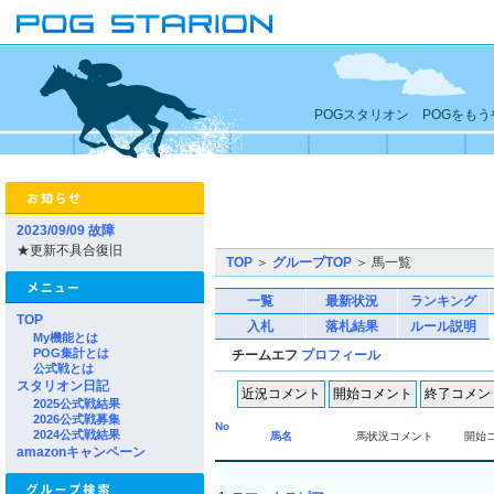
POGスタリオン POGをも
2023/09/09 故障
★更新不具合復旧
TOP
＞
グループTOP
＞ 馬一覧
一覧
最新状況
ランキング
TOP
入札
落札結果
ルール説明
My機能とは
POG集計とは
チームエフ
プロフィール
公式戦とは
スタリオン日記
2025公式戦結果
2026公式戦募集
No
2024公式戦結果
馬名
馬状況コメント
開始
amazonキャンペーン