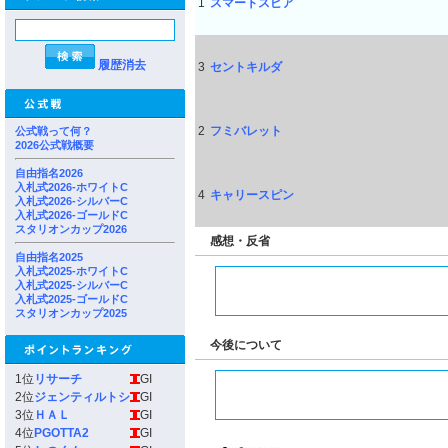
1
スマートスピア
履歴消去
3
セントキルダ
2
フミバレット
公式戦って何？
2026公式戦概要
自由指名2026
入札式2026-ホワイトC
4
キャリースピン
入札式2026-シルバーC
入札式2026-ゴールドC
スタリオンカップ2026
感想・反省
自由指名2025
入札式2025-ホワイトC
入札式2025-シルバーC
入札式2025-ゴールドC
スタリオンカップ2025
今後について
1位
リサーチ
GI
2位
ジェンティルトシ
GI
3位
ＨＡＬ
GI
4位
PGOTTA2
GI