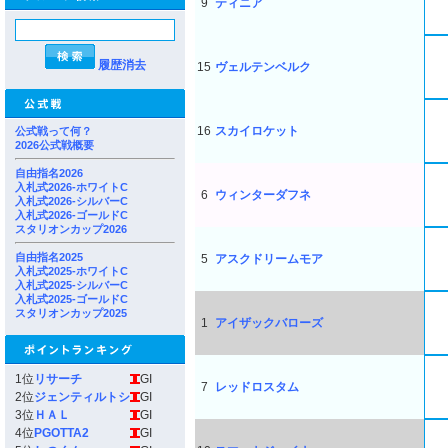
9
ティニア
履歴消去
15
ヴェルテンベルク
16
スカイロケット
公式戦って何？
2026公式戦概要
自由指名2026
入札式2026-ホワイトC
6
ウィンターダフネ
入札式2026-シルバーC
入札式2026-ゴールドC
スタリオンカップ2026
自由指名2025
5
アスクドリームモア
入札式2025-ホワイトC
入札式2025-シルバーC
入札式2025-ゴールドC
スタリオンカップ2025
1
アイザックバローズ
1位
リサーチ
GI
7
レッドロスタム
2位
ジェンティルトシ
GI
3位
ＨＡＬ
GI
4位
PGOTTA2
GI