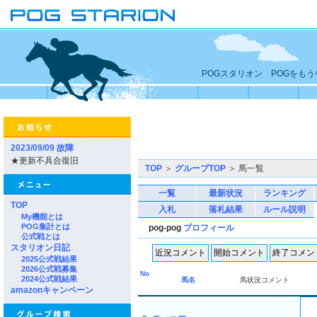
POGスタリオン POGをも
2023/09/09 故障
★更新不具合復旧
TOP
＞
グループTOP
＞ 馬一覧
一覧
最新状況
ランキング
TOP
入札
落札結果
ルール説明
My機能とは
POG集計とは
pog-pog
プロフィール
公式戦とは
スタリオン日記
2025公式戦結果
2026公式戦募集
No
2024公式戦結果
馬名
馬状況コメント
amazonキャンペーン