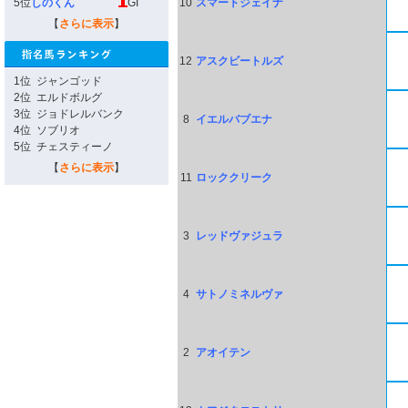
5位
しのくん
GI
10
スマートジェイナ
【
さらに表示
】
12
アスクビートルズ
1位
ジャンゴッド
2位
エルドボルグ
3位
ジョドレルバンク
8
イエルバブエナ
4位
ソブリオ
5位
チェスティーノ
【
さらに表示
】
11
ロッククリーク
3
レッドヴァジュラ
4
サトノミネルヴァ
2
アオイテン