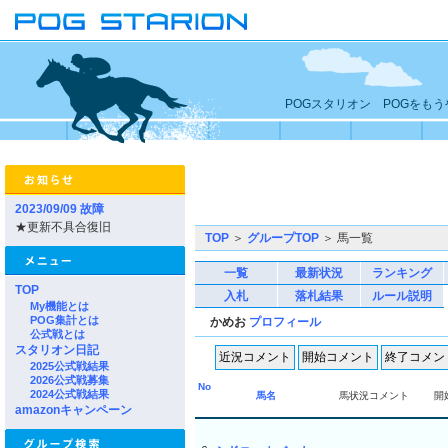
POGスタリオン POGをも
2023/09/09 故障
★更新不具合復旧
TOP
＞
グループTOP
＞ 馬一覧
一覧
最新状況
ランキング
TOP
入札
落札結果
ルール説明
My機能とは
POG集計とは
かめお
プロフィール
公式戦とは
スタリオン日記
2025公式戦結果
2026公式戦募集
No
2024公式戦結果
馬名
馬状況コメント
開
amazonキャンペーン