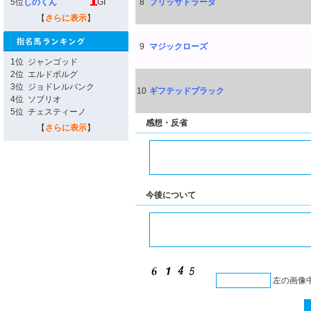
5位
しのくん
GI
8
ブリッサドラーダ
【
さらに表示
】
9
マジックローズ
1位
ジャンゴッド
2位
エルドボルグ
3位
ジョドレルバンク
10
ギフテッドブラック
4位
ソブリオ
5位
チェスティーノ
感想・反省
【
さらに表示
】
今後について
左の画像