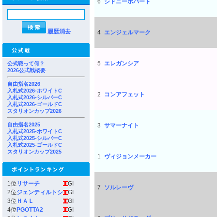
6
シドニーホバート
履歴消去
4
エンジェルマーク
5
エレガンシア
公式戦って何？
2026公式戦概要
自由指名2026
入札式2026-ホワイトC
2
コンアフェット
入札式2026-シルバーC
入札式2026-ゴールドC
スタリオンカップ2026
自由指名2025
3
サマーナイト
入札式2025-ホワイトC
入札式2025-シルバーC
入札式2025-ゴールドC
スタリオンカップ2025
1
ヴィジョンメーカー
1位
リサーチ
GI
7
ソルレーヴ
2位
ジェンティルトシ
GI
3位
ＨＡＬ
GI
4位
PGOTTA2
GI