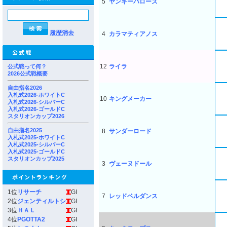
5
ヤンキーバローズ
履歴消去
4
カラマティアノス
12
ライラ
公式戦って何？
2026公式戦概要
自由指名2026
入札式2026-ホワイトC
10
キングメーカー
入札式2026-シルバーC
入札式2026-ゴールドC
スタリオンカップ2026
自由指名2025
8
サンダーロード
入札式2025-ホワイトC
入札式2025-シルバーC
入札式2025-ゴールドC
スタリオンカップ2025
3
ヴェーヌドール
1位
リサーチ
GI
7
レッドベルダンス
2位
ジェンティルトシ
GI
3位
ＨＡＬ
GI
4位
PGOTTA2
GI